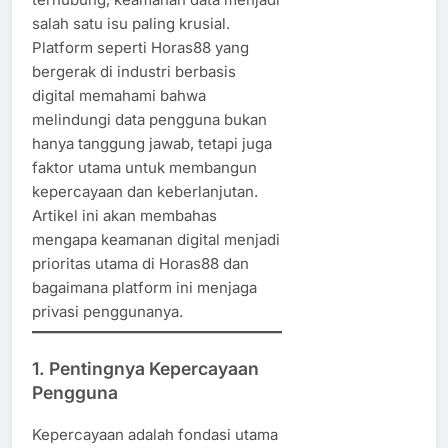
salah satu isu paling krusial.
Platform seperti Horas88 yang
bergerak di industri berbasis
digital memahami bahwa
melindungi data pengguna bukan
hanya tanggung jawab, tetapi juga
faktor utama untuk membangun
kepercayaan dan keberlanjutan.
Artikel ini akan membahas
mengapa keamanan digital menjadi
prioritas utama di Horas88 dan
bagaimana platform ini menjaga
privasi penggunanya.
1. Pentingnya Kepercayaan
Pengguna
Kepercayaan adalah fondasi utama