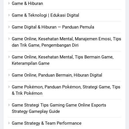
Game & Hiburan
Game & Teknologi | Edukasi Digital
Game Digital & Hiburan — Panduan Pemula
Game Online, Kesehatan Mental, Manajemen Emosi, Tips
dan Trik Game, Pengembangan Diri
Game Online, Kesehatan Mental, Tips Bermain Game,
Keterampilan Game
Game Online, Panduan Bermain, Hiburan Digital
Game Pokémon, Panduan Pokémon, Strategi Game, Tips
& Trik Pokémon
Game Strategi Tips Gaming Game Online Esports
Strategy Gameplay Guide
Game Strategy & Team Performance