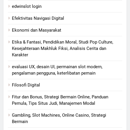
edwinslot login
Efektivitas Navigasi Digital
Ekonomi dan Masyarakat
Etika & Fantasi, Pendidikan Moral, Studi Pop Culture,
Kesejahteraan Makhluk Fiksi, Analisis Cerita dan
Karakter
evaluasi UX, desain UI, permainan slot modern,
pengalaman pengguna, keterlibatan pemain
Filosofi Digital
Fitur dan Bonus, Strategi Bermain Online, Panduan
Pemula, Tips Situs Judi, Manajemen Modal
Gambling, Slot Machines, Online Casino, Strategi
Bermain