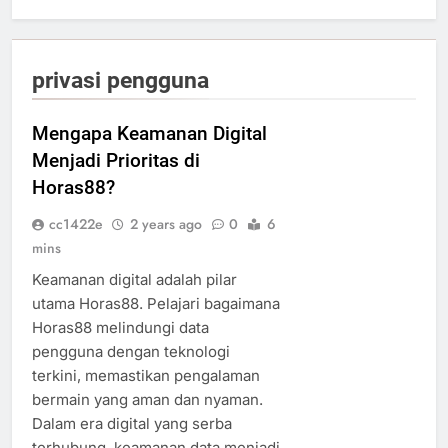
privasi pengguna
Mengapa Keamanan Digital
Menjadi Prioritas di
Horas88?
cc1422e
2 years ago
0
6
mins
Keamanan digital adalah pilar
utama Horas88. Pelajari bagaimana
Horas88 melindungi data
pengguna dengan teknologi
terkini, memastikan pengalaman
bermain yang aman dan nyaman.
Dalam era digital yang serba
terhubung, keamanan data menjadi