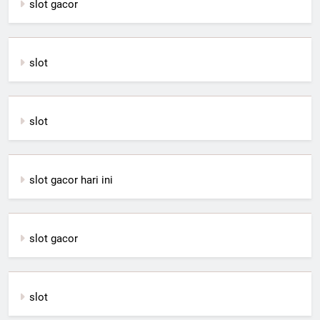
slot gacor
slot
slot
slot gacor hari ini
slot gacor
slot