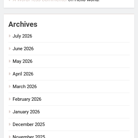
Archives
July 2026
June 2026
May 2026
April 2026
March 2026
February 2026
January 2026
December 2025
November 2025