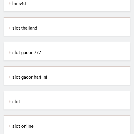
laris4d
slot thailand
slot gacor 777
slot gacor hari ini
slot
slot online