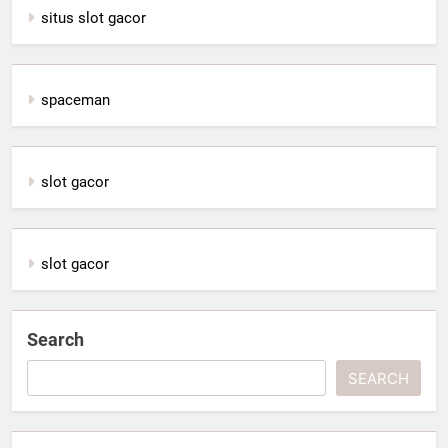
situs slot gacor
spaceman
slot gacor
slot gacor
Search
SEARCH