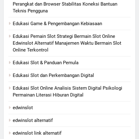
Perangkat dan Browser Stabilitas Koneksi Bantuan
Teknis Pengguna
Edukasi Game & Pengembangan Kebiasaan
Edukasi Pemain Slot Strategi Bermain Slot Online
Edwinslot Alternatif Manajemen Waktu Bermain Slot
Online Terkontrol
Edukasi Slot & Panduan Pemula
Edukasi Slot dan Perkembangan Digital
Edukasi Slot Online Analisis Sistem Digital Psikologi
Permainan Literasi Hiburan Digital
edwinslot
edwinslot alternatif
edwinslot link alternatif