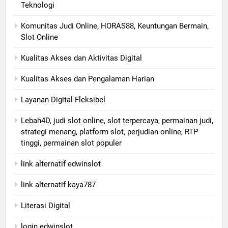
Teknologi
Komunitas Judi Online, HORAS88, Keuntungan Bermain,
Slot Online
Kualitas Akses dan Aktivitas Digital
Kualitas Akses dan Pengalaman Harian
Layanan Digital Fleksibel
Lebah4D, judi slot online, slot terpercaya, permainan judi,
strategi menang, platform slot, perjudian online, RTP
tinggi, permainan slot populer
link alternatif edwinslot
link alternatif kaya787
Literasi Digital
login edwinslot