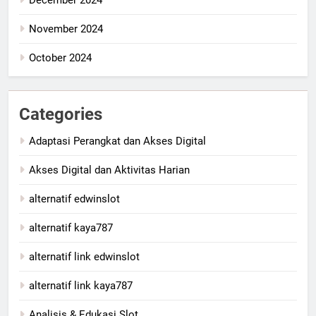
December 2024
November 2024
October 2024
Categories
Adaptasi Perangkat dan Akses Digital
Akses Digital dan Aktivitas Harian
alternatif edwinslot
alternatif kaya787
alternatif link edwinslot
alternatif link kaya787
Analisis & Edukasi Slot