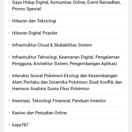
Gaya Hidup Digital, Komunitas Online, Event Ramadhan,
Promo Spesial
Hiburan dan Teknologi
Hiburan Digital Populer
Infrastruktur Cloud & Skalabilitas Sistem
Infrastruktur Teknologi, Keamanan Digital, Pengalaman
Pengguna, Arsitektur Sistem, Pengembangan Aplikasi
Interaksi Sosial Pokémon Ekologi dan Keseimbangan
Alam Perilaku dan Dinamika Pokémon Studi Konflik dan
Harmoni Analisis Dunia Fiksi Pokémon
Investasi, Teknologi Finansial, Panduan Investor
Kasino dan Perjudian Online
kaya787