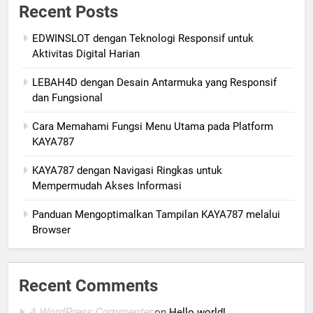
Recent Posts
EDWINSLOT dengan Teknologi Responsif untuk
Aktivitas Digital Harian
LEBAH4D dengan Desain Antarmuka yang Responsif
dan Fungsional
Cara Memahami Fungsi Menu Utama pada Platform
KAYA787
KAYA787 dengan Navigasi Ringkas untuk
Mempermudah Akses Informasi
Panduan Mengoptimalkan Tampilan KAYA787 melalui
Browser
Recent Comments
A WordPress Commenter
on
Hello world!