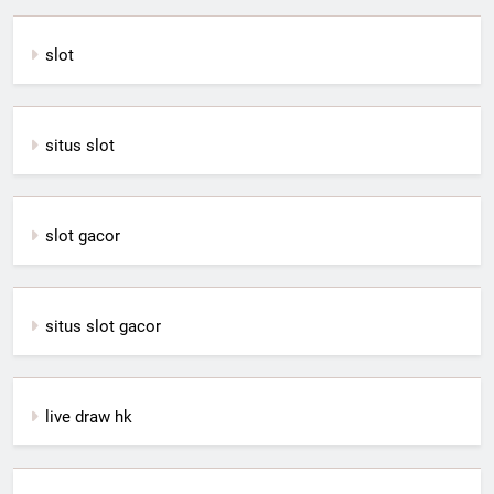
slot
situs slot
slot gacor
situs slot gacor
live draw hk