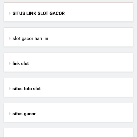
SITUS LINK SLOT GACOR
slot gacor hari ini
link slot
situs toto slot
situs gacor