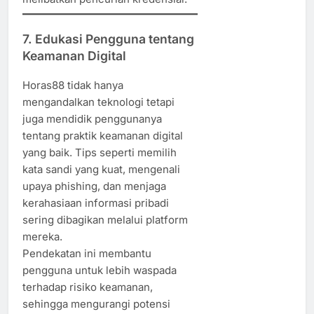
7. Edukasi Pengguna tentang
Keamanan Digital
Horas88 tidak hanya
mengandalkan teknologi tetapi
juga mendidik penggunanya
tentang praktik keamanan digital
yang baik. Tips seperti memilih
kata sandi yang kuat, mengenali
upaya phishing, dan menjaga
kerahasiaan informasi pribadi
sering dibagikan melalui platform
mereka.
Pendekatan ini membantu
pengguna untuk lebih waspada
terhadap risiko keamanan,
sehingga mengurangi potensi