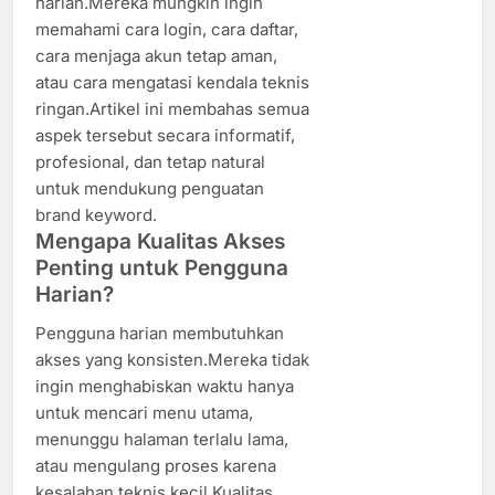
harian.Mereka mungkin ingin
memahami cara login, cara daftar,
cara menjaga akun tetap aman,
atau cara mengatasi kendala teknis
ringan.Artikel ini membahas semua
aspek tersebut secara informatif,
profesional, dan tetap natural
untuk mendukung penguatan
brand keyword.
Mengapa Kualitas Akses
Penting untuk Pengguna
Harian?
Pengguna harian membutuhkan
akses yang konsisten.Mereka tidak
ingin menghabiskan waktu hanya
untuk mencari menu utama,
menunggu halaman terlalu lama,
atau mengulang proses karena
kesalahan teknis kecil.Kualitas