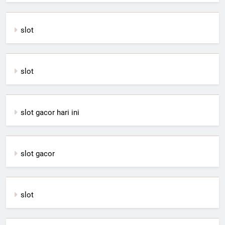
slot
slot
slot gacor hari ini
slot gacor
slot