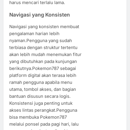
harus mencari terlalu lama.
Navigasi yang Konsisten
Navigasi yang konsisten membuat
pengalaman harian lebih
nyaman.Pengguna yang sudah
terbiasa dengan struktur tertentu
akan lebih mudah menemukan fitur
yang dibutuhkan pada kunjungan
berikutnya.Pokemon787 sebagai
platform digital akan terasa lebih
ramah pengguna apabila menu
utama, tombol akses, dan bagian
bantuan disusun secara logis.
Konsistensi juga penting untuk
akses lintas perangkat.Pengguna
bisa membuka Pokemon787
melalui ponsel pada pagi hari, lalu