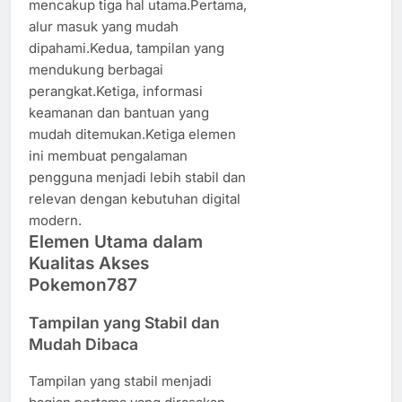
mencakup tiga hal utama.Pertama,
alur masuk yang mudah
dipahami.Kedua, tampilan yang
mendukung berbagai
perangkat.Ketiga, informasi
keamanan dan bantuan yang
mudah ditemukan.Ketiga elemen
ini membuat pengalaman
pengguna menjadi lebih stabil dan
relevan dengan kebutuhan digital
modern.
Elemen Utama dalam
Kualitas Akses
Pokemon787
Tampilan yang Stabil dan
Mudah Dibaca
Tampilan yang stabil menjadi