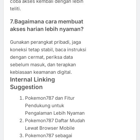
coba akses kembali dengan lebih
teliti.
7.Bagaimana cara membuat
akses harian lebih nyaman?
Gunakan perangkat pribadi, jaga
koneksi tetap stabil, baca instruksi
dengan cermat, periksa data
sebelum masuk, dan terapkan
kebiasaan keamanan digital.
Internal Linking
Suggestion
Pokemon787 dan Fitur
Pendukung untuk
Pengalaman Lebih Nyaman
Pokemon787 Daftar Mudah
Lewat Browser Mobile
Pokemon787 sebagai