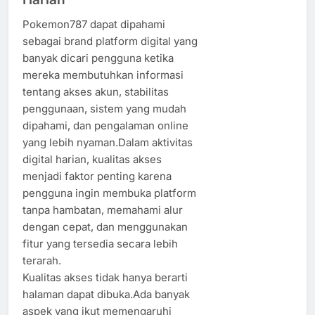
Pokemon787 dapat dipahami
sebagai brand platform digital yang
banyak dicari pengguna ketika
mereka membutuhkan informasi
tentang akses akun, stabilitas
penggunaan, sistem yang mudah
dipahami, dan pengalaman online
yang lebih nyaman.Dalam aktivitas
digital harian, kualitas akses
menjadi faktor penting karena
pengguna ingin membuka platform
tanpa hambatan, memahami alur
dengan cepat, dan menggunakan
fitur yang tersedia secara lebih
terarah.
Kualitas akses tidak hanya berarti
halaman dapat dibuka.Ada banyak
aspek yang ikut memengaruhi