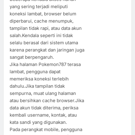
yang sering terjadi meliputi
koneksi lambat, browser belum
diperbarui, cache menumpuk,
tampilan tidak rapi, atau data akun
salah.Kendala seperti ini tidak
selalu berasal dari sistem utama
karena perangkat dan jaringan juga
sangat berpengaruh.
Jika halaman Pokemon787 terasa
lambat, pengguna dapat
memeriksa koneksi terlebih
dahulu.Jika tampilan tidak
sempurna, muat ulang halaman
atau bersihkan cache browser.Jika
data akun tidak diterima, periksa
kembali username, kontak, atau
kata sandi yang digunakan.
Pada perangkat mobile, pengguna