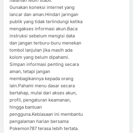
halaman lebih stabil.
Gunakan koneksi internet yang
lancar dan aman.Hindari jaringan
publik yang tidak terlindungi ketika
mengakses informasi akun.Baca
instruksi sebelum mengisi data
dan jangan terburu-buru menekan
tombol lanjutan jika masih ada
kolom yang belum dipahami.
Simpan informasi penting secara
aman, tetapi jangan
membagikannya kepada orang
lain.Pahami menu dasar secara
bertahap, mulai dari akses akun,
profil, pengaturan keamanan,
hingga bantuan
pengguna.Kebiasaan ini membantu
pengalaman harian bersama
Pokemon787 terasa lebih tertata.