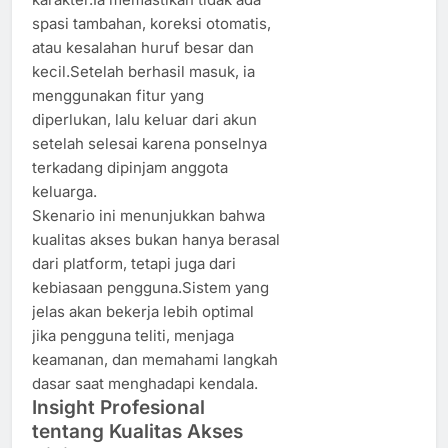
spasi tambahan, koreksi otomatis,
atau kesalahan huruf besar dan
kecil.Setelah berhasil masuk, ia
menggunakan fitur yang
diperlukan, lalu keluar dari akun
setelah selesai karena ponselnya
terkadang dipinjam anggota
keluarga.
Skenario ini menunjukkan bahwa
kualitas akses bukan hanya berasal
dari platform, tetapi juga dari
kebiasaan pengguna.Sistem yang
jelas akan bekerja lebih optimal
jika pengguna teliti, menjaga
keamanan, dan memahami langkah
dasar saat menghadapi kendala.
Insight Profesional
tentang Kualitas Akses