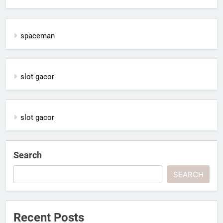
spaceman
slot gacor
slot gacor
Search
SEARCH
Recent Posts