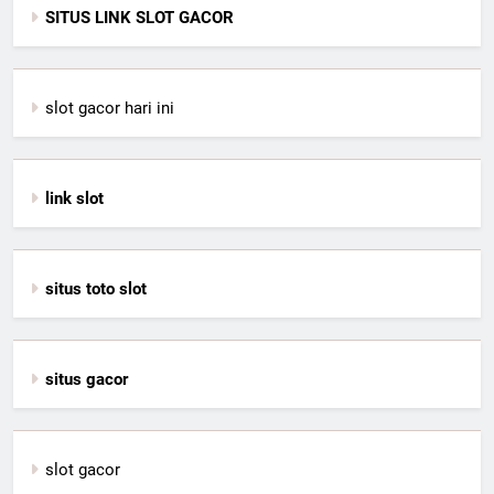
SITUS LINK SLOT GACOR
slot gacor hari ini
link slot
situs toto slot
situs gacor
slot gacor