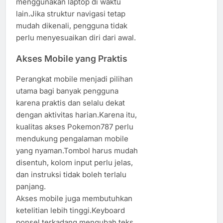
menggunakan laptop di waktu
lain.Jika struktur navigasi tetap
mudah dikenali, pengguna tidak
perlu menyesuaikan diri dari awal.
Akses Mobile yang Praktis
Perangkat mobile menjadi pilihan
utama bagi banyak pengguna
karena praktis dan selalu dekat
dengan aktivitas harian.Karena itu,
kualitas akses Pokemon787 perlu
mendukung pengalaman mobile
yang nyaman.Tombol harus mudah
disentuh, kolom input perlu jelas,
dan instruksi tidak boleh terlalu
panjang.
Akses mobile juga membutuhkan
ketelitian lebih tinggi.Keyboard
ponsel terkadang mengubah teks