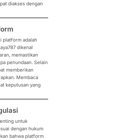
pat diakses dengan
form
 platform adalah
Kaya787 dikenal
paran, memastikan
pa penundaan. Selain
apat memberikan
arapkan. Membaca
at keputusan yang
gulasi
enting untuk
esuai dengan hukum
ikan bahwa platform