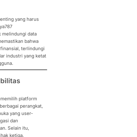
penting yang harus
aya787
 melindungi data
 memastikan bahwa
 finansial, terlindungi
ar industri yang ketat
guna.​
ilitas
memilih platform
 berbagai perangkat,
muka yang user-
gasi dan
n. Selain itu,
hak ketiga,