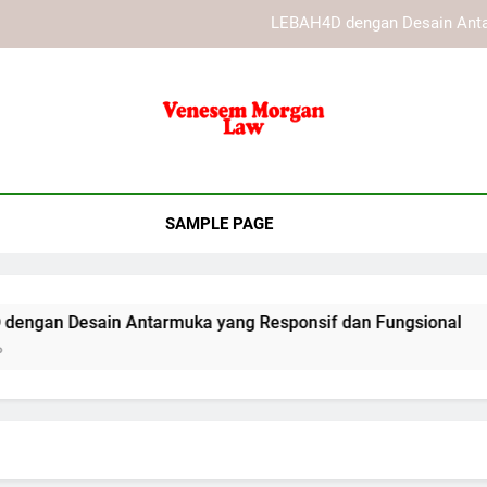
LEBAH4D dengan Desain Anta
Cara Memahami Fungs
KAYA787 dengan Navigasi Ringkas
esem Morgan Law
EDWINSLOT dengan Teknologi Res
Layanan Konsultasi Hukum Profesional Di Venesem Morgan La
LEBAH4D dengan Desain Anta
SAMPLE PAGE
Cara Memahami Fungs
KAYA787 dengan Navigasi Ringkas
in Antarmuka yang Responsif dan Fungsional
Cara Me
3 Weeks A