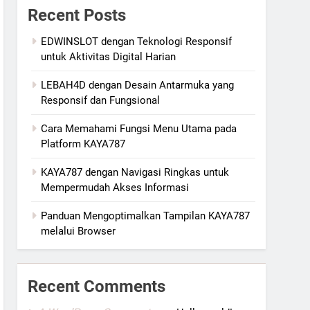
Recent Posts
EDWINSLOT dengan Teknologi Responsif
untuk Aktivitas Digital Harian
LEBAH4D dengan Desain Antarmuka yang
Responsif dan Fungsional
Cara Memahami Fungsi Menu Utama pada
Platform KAYA787
KAYA787 dengan Navigasi Ringkas untuk
Mempermudah Akses Informasi
Panduan Mengoptimalkan Tampilan KAYA787
melalui Browser
Recent Comments