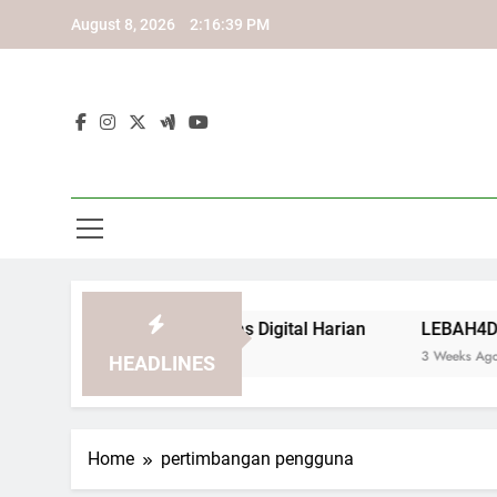
Skip
August 8, 2026
2:16:40 PM
to
content
Ven
Dapatkan 
if untuk Aktivitas Digital Harian
LEBAH4D dengan Desa
3 Weeks Ago
HEADLINES
Home
pertimbangan pengguna