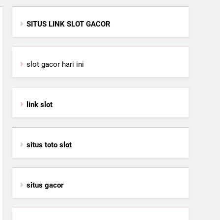
SITUS LINK SLOT GACOR
slot gacor hari ini
link slot
situs toto slot
situs gacor