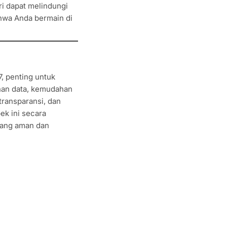
ri dapat melindungi
hwa Anda bermain di
 penting untuk
nan data, kemudahan
transparansi, dan
ek ini secara
yang aman dan