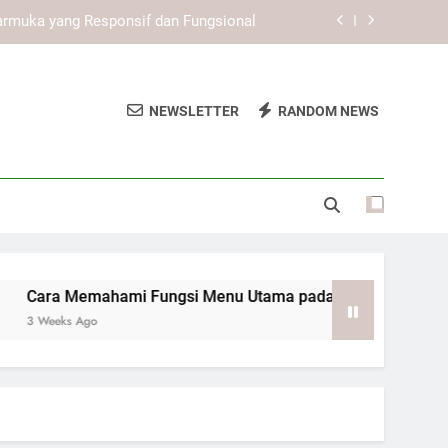
rmuka yang Responsif dan Fungsional
i Menu Utama pada Platform KAYA787
 untuk Mempermudah Akses Informasi
NEWSLETTER
RANDOM NEWS
ponsif untuk Aktivitas Digital Harian
w. Solusi Hukum Untuk Kebutuhan Anda.
rmuka yang Responsif dan Fungsional
i Menu Utama pada Platform KAYA787
 untuk Mempermudah Akses Informasi
mahami Fungsi Menu Utama pada Platform KAYA787
K
go
4