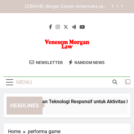
Skip
Cara Memahami Fungsi Menu Utama pada
to
Platform KAYA787
content
KAYA787 dengan Navigasi Ringkas untuk
Mempermudah Akses Informasi
EDWINSLOT dengan Teknologi Responsif untuk
Aktivitas Digital Harian
LEBAH4D dengan Desain Antarmuka yang
Responsif dan Fungsional
Venesem
Dapatkan Layanan Konsultasi Hukum
Cara Memahami Fungsi Menu Utama pada
NEWSLETTER
RANDOM NEWS
Platform KAYA787
Morgan Law
Profesional Di Venesem Morgan Law.
KAYA787 dengan Navigasi Ringkas untuk
Solusi Hukum Untuk Kebutuhan Anda.
Mempermudah Akses Informasi
MENU
DWINSLOT dengan Teknologi Responsif untuk Aktivitas Digital 
HEADLINES
Weeks Ago
Home
performa game