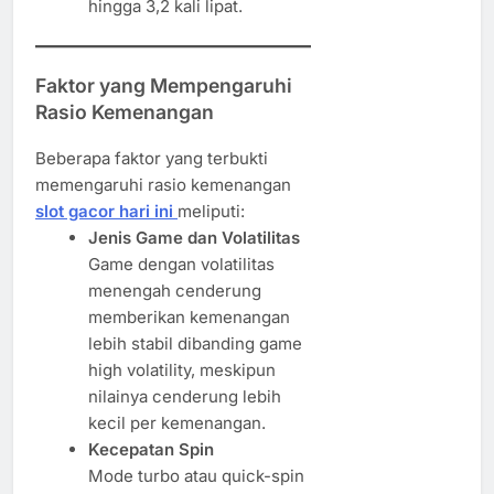
hingga 3,2 kali lipat.
Faktor yang Mempengaruhi
Rasio Kemenangan
Beberapa faktor yang terbukti
memengaruhi rasio kemenangan
slot gacor hari ini
meliputi:
Jenis Game dan Volatilitas
Game dengan volatilitas
menengah cenderung
memberikan kemenangan
lebih stabil dibanding game
high volatility, meskipun
nilainya cenderung lebih
kecil per kemenangan.
Kecepatan Spin
Mode turbo atau quick-spin