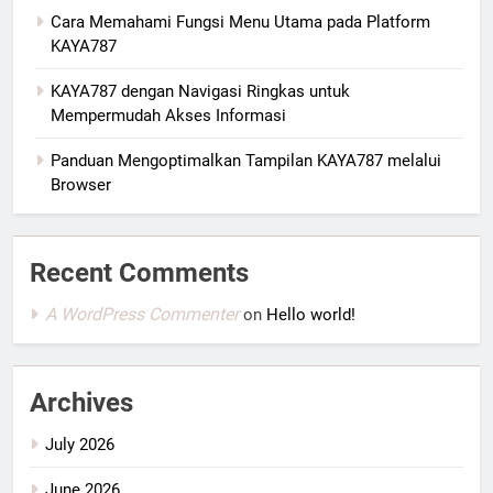
Cara Memahami Fungsi Menu Utama pada Platform
KAYA787
KAYA787 dengan Navigasi Ringkas untuk
Mempermudah Akses Informasi
Panduan Mengoptimalkan Tampilan KAYA787 melalui
Browser
Recent Comments
A WordPress Commenter
on
Hello world!
Archives
July 2026
June 2026