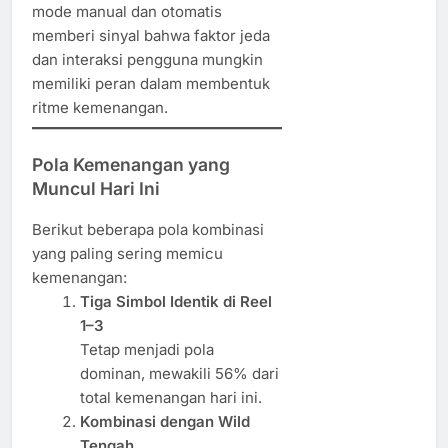
mode manual dan otomatis
memberi sinyal bahwa faktor jeda
dan interaksi pengguna mungkin
memiliki peran dalam membentuk
ritme kemenangan.
Pola Kemenangan yang
Muncul Hari Ini
Berikut beberapa pola kombinasi
yang paling sering memicu
kemenangan:
Tiga Simbol Identik di Reel
1–3
Tetap menjadi pola
dominan, mewakili 56% dari
total kemenangan hari ini.
Kombinasi dengan Wild
Tengah