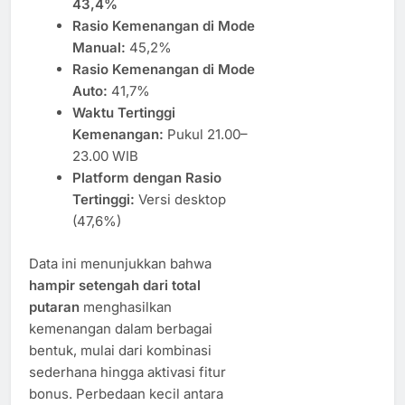
43,4%
Rasio Kemenangan di Mode
Manual:
45,2%
Rasio Kemenangan di Mode
Auto:
41,7%
Waktu Tertinggi
Kemenangan:
Pukul 21.00–
23.00 WIB
Platform dengan Rasio
Tertinggi:
Versi desktop
(47,6%)
Data ini menunjukkan bahwa
hampir setengah dari total
putaran
menghasilkan
kemenangan dalam berbagai
bentuk, mulai dari kombinasi
sederhana hingga aktivasi fitur
bonus. Perbedaan kecil antara