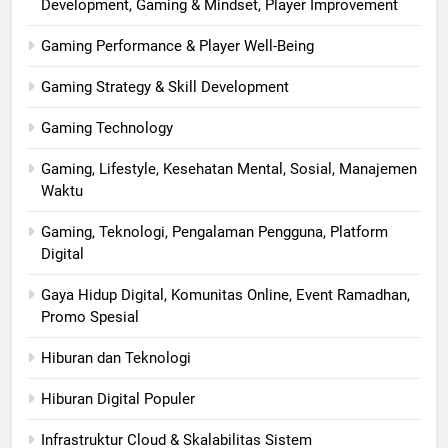
Development, Gaming & Mindset, Player Improvement
Gaming Performance & Player Well-Being
Gaming Strategy & Skill Development
Gaming Technology
Gaming, Lifestyle, Kesehatan Mental, Sosial, Manajemen
Waktu
Gaming, Teknologi, Pengalaman Pengguna, Platform
Digital
Gaya Hidup Digital, Komunitas Online, Event Ramadhan,
Promo Spesial
Hiburan dan Teknologi
Hiburan Digital Populer
Infrastruktur Cloud & Skalabilitas Sistem