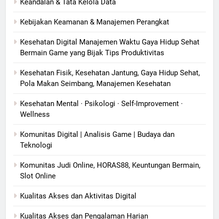
Keandalan & Tata Kelola Data
Kebijakan Keamanan & Manajemen Perangkat
Kesehatan Digital Manajemen Waktu Gaya Hidup Sehat
Bermain Game yang Bijak Tips Produktivitas
Kesehatan Fisik, Kesehatan Jantung, Gaya Hidup Sehat,
Pola Makan Seimbang, Manajemen Kesehatan
Kesehatan Mental · Psikologi · Self-Improvement ·
Wellness
Komunitas Digital | Analisis Game | Budaya dan
Teknologi
Komunitas Judi Online, HORAS88, Keuntungan Bermain,
Slot Online
Kualitas Akses dan Aktivitas Digital
Kualitas Akses dan Pengalaman Harian