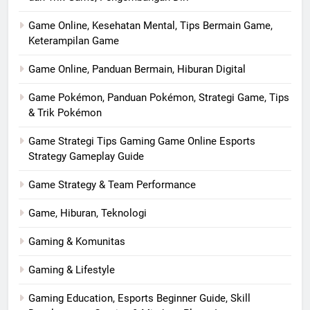
Game Online, Kesehatan Mental, Tips Bermain Game,
Keterampilan Game
Game Online, Panduan Bermain, Hiburan Digital
Game Pokémon, Panduan Pokémon, Strategi Game, Tips
& Trik Pokémon
Game Strategi Tips Gaming Game Online Esports
Strategy Gameplay Guide
Game Strategy & Team Performance
Game, Hiburan, Teknologi
Gaming & Komunitas
Gaming & Lifestyle
Gaming Education, Esports Beginner Guide, Skill