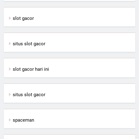
slot gacor
situs slot gacor
slot gacor hari ini
situs slot gacor
spaceman