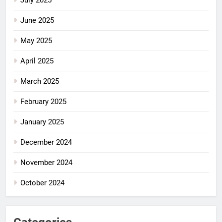
June 2025
May 2025
April 2025
March 2025
February 2025
January 2025
December 2024
November 2024
October 2024