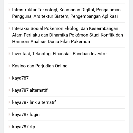
Infrastruktur Teknologi, Keamanan Digital, Pengalaman
Pengguna, Arsitektur Sistem, Pengembangan Aplikasi
Interaksi Sosial Pokémon Ekologi dan Keseimbangan
Alam Perilaku dan Dinamika Pokémon Studi Konflik dan
Harmoni Analisis Dunia Fiksi Pokémon
Investasi, Teknologi Finansial, Panduan Investor
Kasino dan Perjudian Online
kaya787
kaya787 alternatif
kaya787 link alternatif
kaya787 login
kaya787 rtp