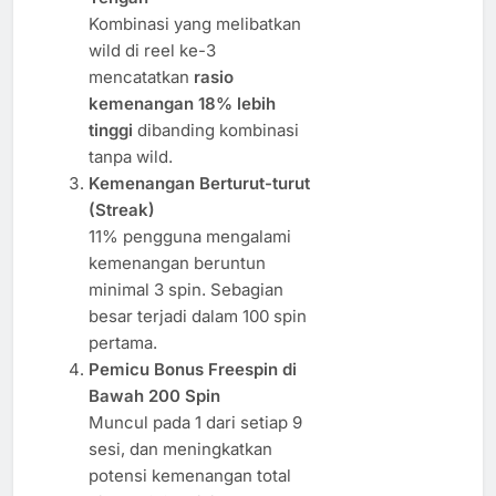
Kombinasi yang melibatkan
wild di reel ke-3
mencatatkan
rasio
kemenangan 18% lebih
tinggi
dibanding kombinasi
tanpa wild.
Kemenangan Berturut-turut
(Streak)
11% pengguna mengalami
kemenangan beruntun
minimal 3 spin. Sebagian
besar terjadi dalam 100 spin
pertama.
Pemicu Bonus Freespin di
Bawah 200 Spin
Muncul pada 1 dari setiap 9
sesi, dan meningkatkan
potensi kemenangan total