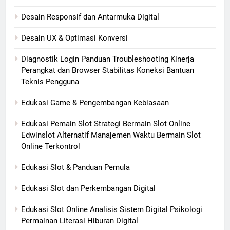
Desain Responsif dan Antarmuka Digital
Desain UX & Optimasi Konversi
Diagnostik Login Panduan Troubleshooting Kinerja
Perangkat dan Browser Stabilitas Koneksi Bantuan
Teknis Pengguna
Edukasi Game & Pengembangan Kebiasaan
Edukasi Pemain Slot Strategi Bermain Slot Online
Edwinslot Alternatif Manajemen Waktu Bermain Slot
Online Terkontrol
Edukasi Slot & Panduan Pemula
Edukasi Slot dan Perkembangan Digital
Edukasi Slot Online Analisis Sistem Digital Psikologi
Permainan Literasi Hiburan Digital