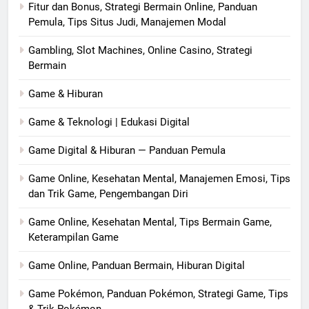
Fitur dan Bonus, Strategi Bermain Online, Panduan
Pemula, Tips Situs Judi, Manajemen Modal
Gambling, Slot Machines, Online Casino, Strategi
Bermain
Game & Hiburan
Game & Teknologi | Edukasi Digital
Game Digital & Hiburan — Panduan Pemula
Game Online, Kesehatan Mental, Manajemen Emosi, Tips
dan Trik Game, Pengembangan Diri
Game Online, Kesehatan Mental, Tips Bermain Game,
Keterampilan Game
Game Online, Panduan Bermain, Hiburan Digital
Game Pokémon, Panduan Pokémon, Strategi Game, Tips
& Trik Pokémon