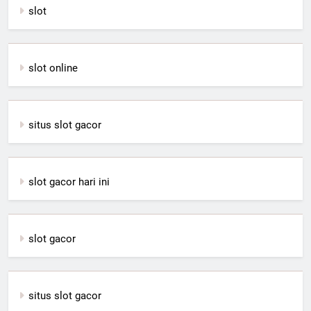
slot
slot online
situs slot gacor
slot gacor hari ini
slot gacor
situs slot gacor