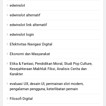
edwinslot
edwinslot alternatif
edwinslot link alternatif
edwinslot login
Efektivitas Navigasi Digital
Ekonomi dan Masyarakat
Etika & Fantasi, Pendidikan Moral, Studi Pop Culture,
Kesejahteraan Makhluk Fiksi, Analisis Cerita dan
Karakter
evaluasi UX, desain UI, permainan slot modern,
pengalaman pengguna, keterlibatan pemain
Filosofi Digital