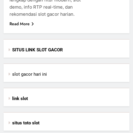
demo, info RTP real-time, dan
rekomendasi slot gacor harian.
Read More
SITUS LINK SLOT GACOR
slot gacor hari ini
link slot
situs toto slot