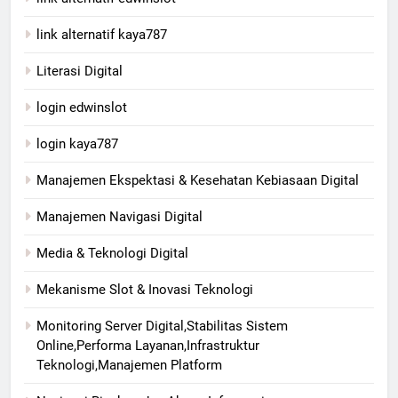
link alternatif kaya787
Literasi Digital
login edwinslot
login kaya787
Manajemen Ekspektasi & Kesehatan Kebiasaan Digital
Manajemen Navigasi Digital
Media & Teknologi Digital
Mekanisme Slot & Inovasi Teknologi
Monitoring Server Digital,Stabilitas Sistem
Online,Performa Layanan,Infrastruktur
Teknologi,Manajemen Platform