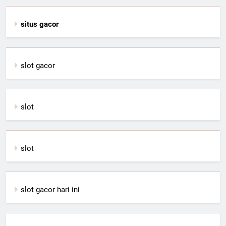
situs gacor
slot gacor
slot
slot
slot gacor hari ini