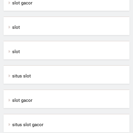
slot gacor
slot
slot
situs slot
slot gacor
situs slot gacor