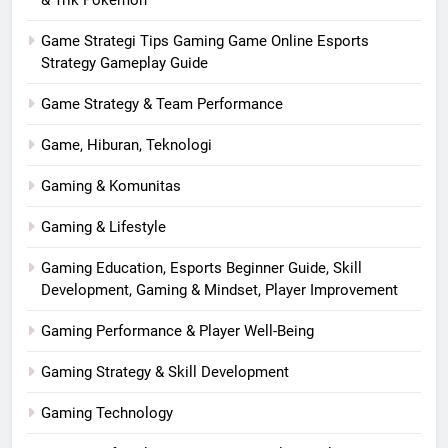
Game Strategi Tips Gaming Game Online Esports
Strategy Gameplay Guide
Game Strategy & Team Performance
Game, Hiburan, Teknologi
Gaming & Komunitas
Gaming & Lifestyle
Gaming Education, Esports Beginner Guide, Skill
Development, Gaming & Mindset, Player Improvement
Gaming Performance & Player Well-Being
Gaming Strategy & Skill Development
Gaming Technology