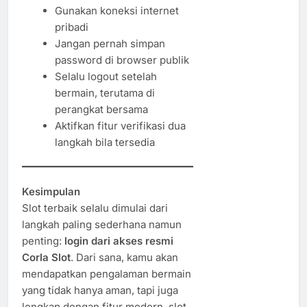
Gunakan koneksi internet
pribadi
Jangan pernah simpan
password di browser publik
Selalu logout setelah
bermain, terutama di
perangkat bersama
Aktifkan fitur verifikasi dua
langkah bila tersedia
Kesimpulan
Slot terbaik selalu dimulai dari
langkah paling sederhana namun
penting:
login dari akses resmi
Corla Slot
. Dari sana, kamu akan
mendapatkan pengalaman bermain
yang tidak hanya aman, tapi juga
lengkap dengan fitur modern, slot