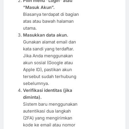
Pilih menu “Login” atau
“Masuk Akun”.
Biasanya terdapat di bagian
atas atau bawah halaman
utama.
Masukkan data akun.
Gunakan alamat email dan
kata sandi yang terdaftar.
Jika Anda menggunakan
akun sosial (Google atau
Apple ID), pastikan akun
tersebut sudah terhubung
sebelumnya.
Verifikasi identitas (jika
diminta).
Sistem baru menggunakan
autentikasi dua langkah
(2FA) yang mengirimkan
kode ke email atau nomor