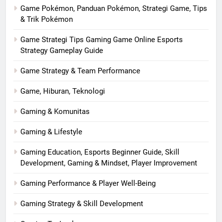
Game Pokémon, Panduan Pokémon, Strategi Game, Tips
& Trik Pokémon
Game Strategi Tips Gaming Game Online Esports
Strategy Gameplay Guide
Game Strategy & Team Performance
Game, Hiburan, Teknologi
Gaming & Komunitas
Gaming & Lifestyle
Gaming Education, Esports Beginner Guide, Skill
Development, Gaming & Mindset, Player Improvement
Gaming Performance & Player Well-Being
Gaming Strategy & Skill Development