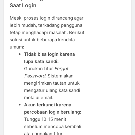
Saat Login
Meski proses login dirancang agar
lebih mudah, terkadang pengguna
tetap menghadapi masalah. Berikut
solusi untuk beberapa kendala
umum:
Tidak bisa login karena
lupa kata sandi:
Gunakan fitur
Forgot
Password
. Sistem akan
mengirimkan tautan untuk
mengatur ulang kata sandi
melalui email.
Akun terkunci karena
percobaan login berulang:
Tunggu 10–15 menit
sebelum mencoba kembali,
atau gunakan fitur