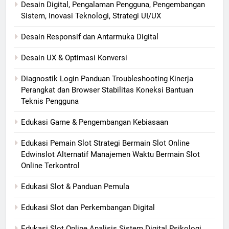
Desain Digital, Pengalaman Pengguna, Pengembangan
Sistem, Inovasi Teknologi, Strategi UI/UX
Desain Responsif dan Antarmuka Digital
Desain UX & Optimasi Konversi
Diagnostik Login Panduan Troubleshooting Kinerja
Perangkat dan Browser Stabilitas Koneksi Bantuan
Teknis Pengguna
Edukasi Game & Pengembangan Kebiasaan
Edukasi Pemain Slot Strategi Bermain Slot Online
Edwinslot Alternatif Manajemen Waktu Bermain Slot
Online Terkontrol
Edukasi Slot & Panduan Pemula
Edukasi Slot dan Perkembangan Digital
Edukasi Slot Online Analisis Sistem Digital Psikologi