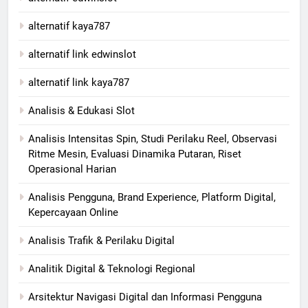
alternatif kaya787
alternatif link edwinslot
alternatif link kaya787
Analisis & Edukasi Slot
Analisis Intensitas Spin, Studi Perilaku Reel, Observasi
Ritme Mesin, Evaluasi Dinamika Putaran, Riset
Operasional Harian
Analisis Pengguna, Brand Experience, Platform Digital,
Kepercayaan Online
Analisis Trafik & Perilaku Digital
Analitik Digital & Teknologi Regional
Arsitektur Navigasi Digital dan Informasi Pengguna