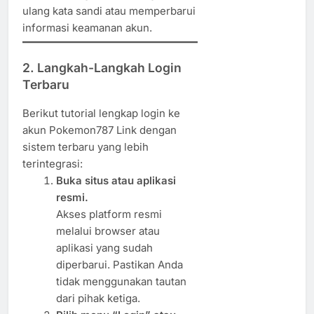
ulang kata sandi atau memperbarui
informasi keamanan akun.
2. Langkah-Langkah Login
Terbaru
Berikut tutorial lengkap login ke
akun Pokemon787 Link dengan
sistem terbaru yang lebih
terintegrasi:
Buka situs atau aplikasi
resmi.
Akses platform resmi
melalui browser atau
aplikasi yang sudah
diperbarui. Pastikan Anda
tidak menggunakan tautan
dari pihak ketiga.