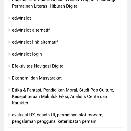
Permainan Literasi Hiburan Digital
edwinslot
edwinslot alternatif
edwinslot link alternatif
edwinslot login
Efektivitas Navigasi Digital
Ekonomi dan Masyarakat
Etika & Fantasi, Pendidikan Moral, Studi Pop Culture,
Kesejahteraan Makhluk Fiksi, Analisis Cerita dan
Karakter
evaluasi UX, desain UI, permainan slot modern,
pengalaman pengguna, keterlibatan pemain