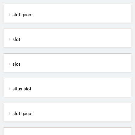
slot gacor
slot
slot
situs slot
slot gacor