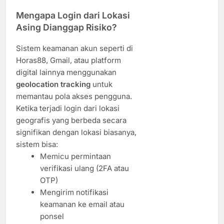
Mengapa Login dari Lokasi
Asing Dianggap Risiko?
Sistem keamanan akun seperti di
Horas88, Gmail, atau platform
digital lainnya menggunakan
geolocation tracking
untuk
memantau pola akses pengguna.
Ketika terjadi login dari lokasi
geografis yang berbeda secara
signifikan dengan lokasi biasanya,
sistem bisa:
Memicu permintaan
verifikasi ulang (2FA atau
OTP)
Mengirim notifikasi
keamanan ke email atau
ponsel