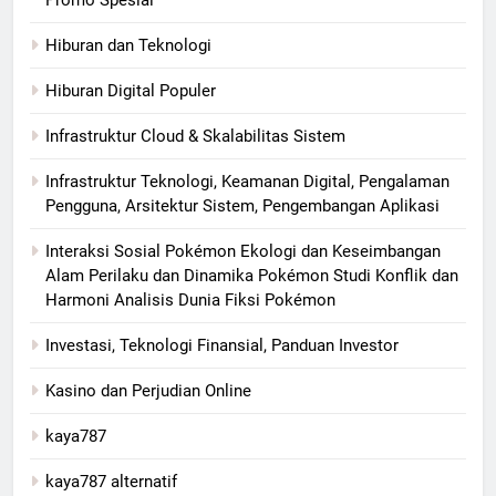
Hiburan dan Teknologi
Hiburan Digital Populer
Infrastruktur Cloud & Skalabilitas Sistem
Infrastruktur Teknologi, Keamanan Digital, Pengalaman
Pengguna, Arsitektur Sistem, Pengembangan Aplikasi
Interaksi Sosial Pokémon Ekologi dan Keseimbangan
Alam Perilaku dan Dinamika Pokémon Studi Konflik dan
Harmoni Analisis Dunia Fiksi Pokémon
Investasi, Teknologi Finansial, Panduan Investor
Kasino dan Perjudian Online
kaya787
kaya787 alternatif