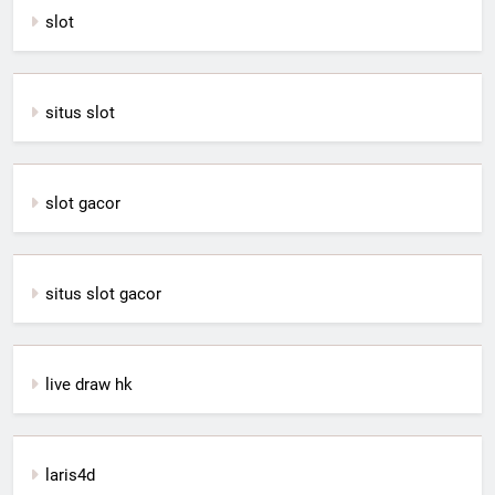
slot
situs slot
slot gacor
situs slot gacor
live draw hk
laris4d