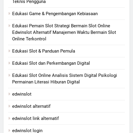
Teknis Pengguna
Edukasi Game & Pengembangan Kebiasaan
Edukasi Pemain Slot Strategi Bermain Slot Online
Edwinslot Alternatif Manajemen Waktu Bermain Slot
Online Terkontrol
Edukasi Slot & Panduan Pemula
Edukasi Slot dan Perkembangan Digital
Edukasi Slot Online Analisis Sistem Digital Psikologi
Permainan Literasi Hiburan Digital
edwinslot
edwinslot alternatif
edwinslot link alternatif
edwinslot login