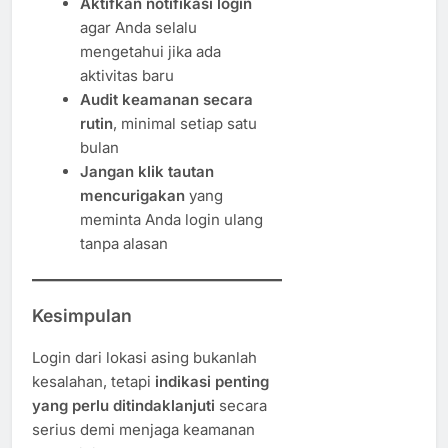
Aktifkan notifikasi login
agar Anda selalu
mengetahui jika ada
aktivitas baru
Audit keamanan secara
rutin
, minimal setiap satu
bulan
Jangan klik tautan
mencurigakan
yang
meminta Anda login ulang
tanpa alasan
Kesimpulan
Login dari lokasi asing bukanlah
kesalahan, tetapi
indikasi penting
yang perlu ditindaklanjuti
secara
serius demi menjaga keamanan