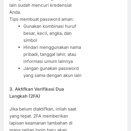
lain sudah mencuri kredensial
Anda.
Tips membuat password aman:
Gunakan kombinasi huruf
besar, kecil, angka, dan
simbol
Hindari menggunakan nama
pribadi, tanggal lahir, atau
informasi umum lainnya
Jangan gunakan password
yang sama dengan akun lain
3. Aktifkan Verifikasi Dua
Langkah (2FA)
Jika belum diaktifkan, inilah saat
yang tepat. 2FA memberikan
lapisan keamanan tambahan di
mana setiap login baru akan