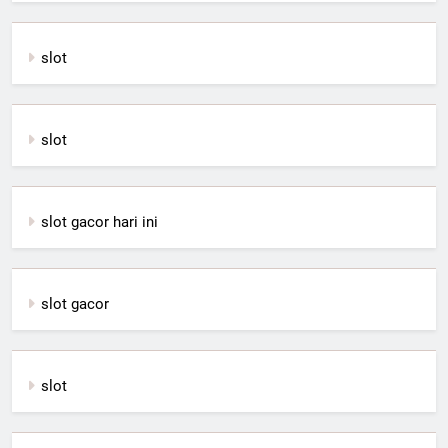
slot
slot
slot gacor hari ini
slot gacor
slot