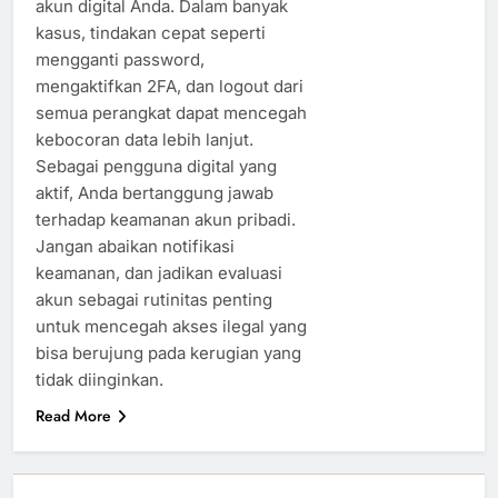
akun digital Anda. Dalam banyak
kasus, tindakan cepat seperti
mengganti password,
mengaktifkan 2FA, dan logout dari
semua perangkat dapat mencegah
kebocoran data lebih lanjut.
Sebagai pengguna digital yang
aktif, Anda bertanggung jawab
terhadap keamanan akun pribadi.
Jangan abaikan notifikasi
keamanan, dan jadikan evaluasi
akun sebagai rutinitas penting
untuk mencegah akses ilegal yang
bisa berujung pada kerugian yang
tidak diinginkan.
Read More