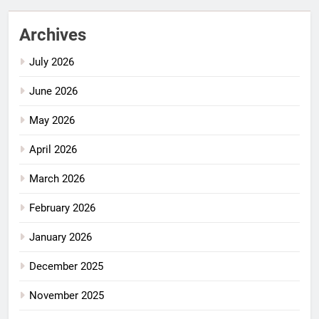
Archives
July 2026
June 2026
May 2026
April 2026
March 2026
February 2026
January 2026
December 2025
November 2025