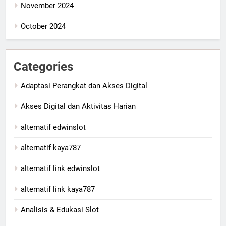
November 2024
October 2024
Categories
Adaptasi Perangkat dan Akses Digital
Akses Digital dan Aktivitas Harian
alternatif edwinslot
alternatif kaya787
alternatif link edwinslot
alternatif link kaya787
Analisis & Edukasi Slot