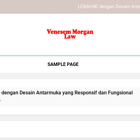
LEBAH4D dengan Desain Anta
Cara Memahami Fungs
KAYA787 dengan Navigasi Ringkas
esem Morgan Law
EDWINSLOT dengan Teknologi Res
Layanan Konsultasi Hukum Profesional Di Venesem Morgan La
LEBAH4D dengan Desain Anta
SAMPLE PAGE
Cara Memahami Fungs
KAYA787 dengan Navigasi Ringkas
in Antarmuka yang Responsif dan Fungsional
Cara Me
2 Weeks A