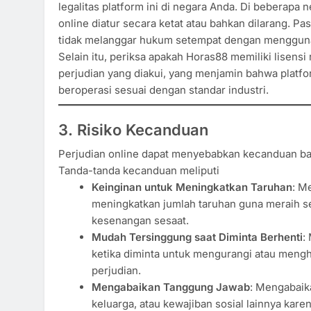
legalitas platform ini di negara Anda. Di beberapa n
online diatur secara ketat atau bahkan dilarang. P
tidak melanggar hukum setempat dengan menggunak
Selain itu, periksa apakah Horas88 memiliki lisensi 
perjudian yang diakui, yang menjamin bahwa platfo
beroperasi sesuai dengan standar industri. ​
3. Risiko Kecanduan
Perjudian online dapat menyebabkan kecanduan bag
Tanda-tanda kecanduan meliputi
Keinginan untuk Meningkatkan Taruhan
: M
meningkatkan jumlah taruhan guna meraih s
kesenangan sesaat.
Mudah Tersinggung saat Diminta Berhenti
:
ketika diminta untuk mengurangi atau menghe
perjudian.
Mengabaikan Tanggung Jawab
: Mengabaik
keluarga, atau kewajiban sosial lainnya karen