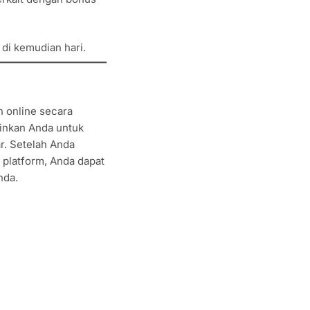
i kemudian hari.​
n online secara
inkan Anda untuk
. Setelah Anda
 platform, Anda dapat
nda.