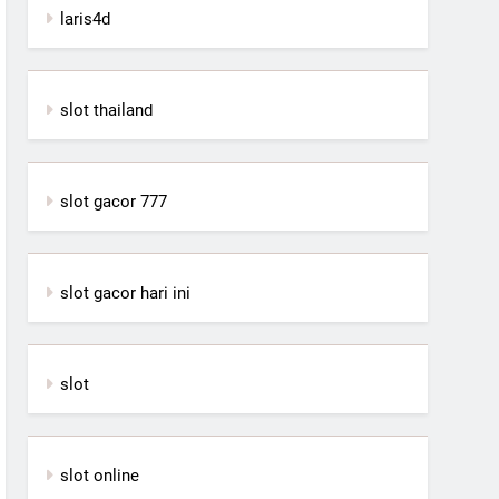
laris4d
slot thailand
slot gacor 777
slot gacor hari ini
slot
slot online