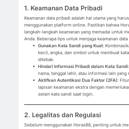
1. Keamanan Data Pribadi
Keamanan data pribadi adalah hal utama yang harus
menggunakan platform online. Pastikan bahwa Hor
langkah-langkah keamanan yang memadai untuk me
Anda. Beberapa tips untuk menjaga keamanan data
Gunakan Kata Sandi yang Kuat
: Kombinasik
kecil, angka, dan simbol untuk membuat kata 
ditebak. ​
Hindari Informasi Pribadi dalam Kata Sandi
nama, tanggal lahir, atau informasi lain yang 
Aktifkan Autentikasi Dua Faktor (2FA)
: Fit
lapisan keamanan ekstra dengan memerlukan
selain kata sandi saat login. ​
2. Legalitas dan Regulasi
Sebelum menggunakan Horas88, penting untuk me