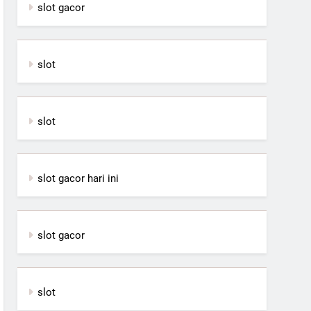
slot gacor
slot
slot
slot gacor hari ini
slot gacor
slot