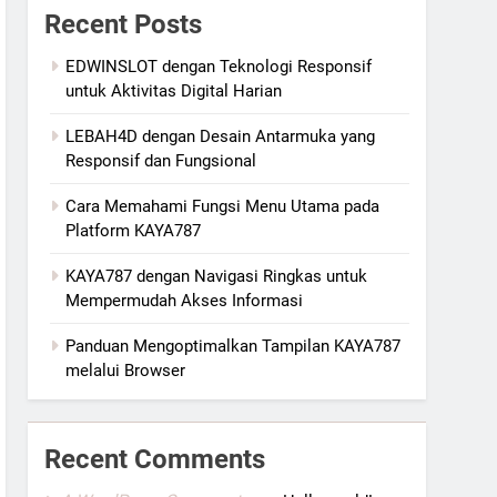
Recent Posts
EDWINSLOT dengan Teknologi Responsif
untuk Aktivitas Digital Harian
LEBAH4D dengan Desain Antarmuka yang
Responsif dan Fungsional
Cara Memahami Fungsi Menu Utama pada
Platform KAYA787
KAYA787 dengan Navigasi Ringkas untuk
Mempermudah Akses Informasi
Panduan Mengoptimalkan Tampilan KAYA787
melalui Browser
Recent Comments