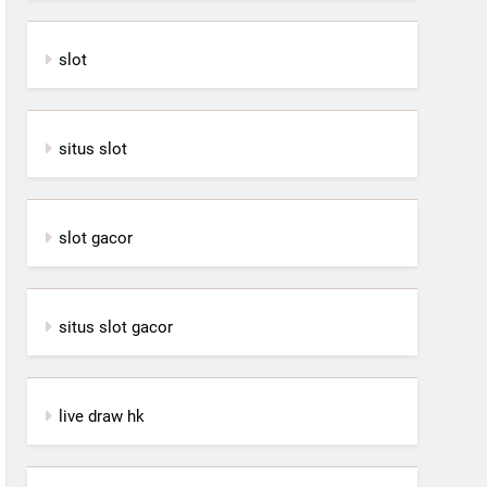
slot
situs slot
slot gacor
situs slot gacor
live draw hk