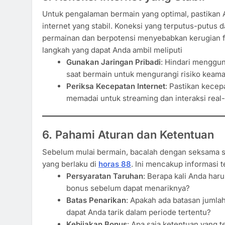
Untuk pengalaman bermain yang optimal, pastikan 
internet yang stabil. Koneksi yang terputus-putus
permainan dan berpotensi menyebabkan kerugian f
langkah yang dapat Anda ambil meliputi
Gunakan Jaringan Pribadi
: Hindari menggun
saat bermain untuk mengurangi risiko keam
Periksa Kecepatan Internet
: Pastikan kecep
memadai untuk streaming dan interaksi real-t
6. Pahami Aturan dan Ketentuan
Sebelum mulai bermain, bacalah dengan seksama s
yang berlaku di
horas 88
. Ini mencakup informasi t
Persyaratan Taruhan
: Berapa kali Anda ha
bonus sebelum dapat menariknya?​
Batas Penarikan
: Apakah ada batasan juml
dapat Anda tarik dalam periode tertentu?​
Kebijakan Bonus
: Apa saja ketentuan yang 