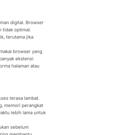
man digital. Browser
tidak optimal.
, terutama jika
makai browser yang
u banyak ekstensi
orma halaman atau
ses terasa lambat.
ang, memori perangkat
aktu lebih lama untuk
lukan sebelum
ering membantu,