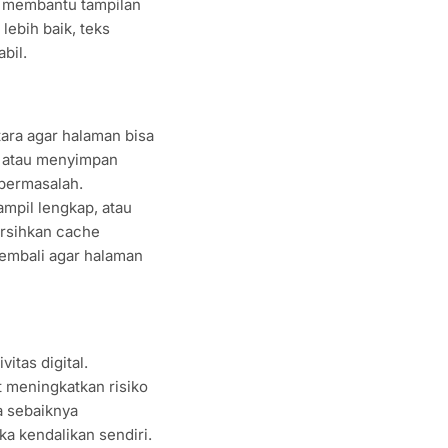
 membantu tampilan
ebih baik, teks
abil.
ra agar halaman bisa
 atau menyimpan
bermasalah.
ampil lengkap, atau
ersihkan cache
kembali agar halaman
itas digital.
meningkatkan risiko
a sebaiknya
 kendalikan sendiri.