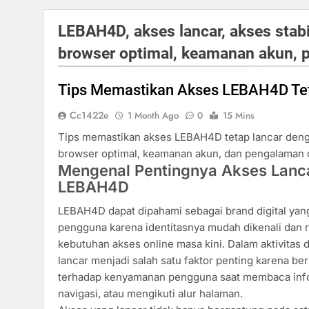
LEBAH4D, akses lancar, akses stabi
browser optimal, keamanan akun, p
Tips Memastikan Akses LEBAH4D Te
Cc1422e
1 Month Ago
0
15 Mins
Tips memastikan akses LEBAH4D tetap lancar denga
browser optimal, keamanan akun, dan pengalaman d
Mengenal Pentingnya Akses Lanc
LEBAH4D
LEBAH4D dapat dipahami sebagai brand digital yang
pengguna karena identitasnya mudah dikenali dan 
kebutuhan akses online masa kini. Dalam aktivitas d
lancar menjadi salah satu faktor penting karena b
terhadap kenyamanan pengguna saat membaca inf
navigasi, atau mengikuti alur halaman.