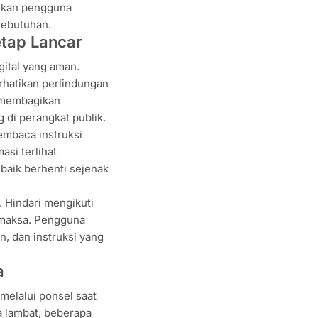
ahkan pengguna
kebutuhan.
tap Lancar
gital yang aman.
rhatikan perlindungan
n membagikan
 di perangkat publik.
mbaca instruksi
asi terlihat
 baik berhenti sejenak
 Hindari mengikuti
memaksa. Pengguna
n, dan instruksi yang
a
lalui ponsel saat
a lambat, beberapa