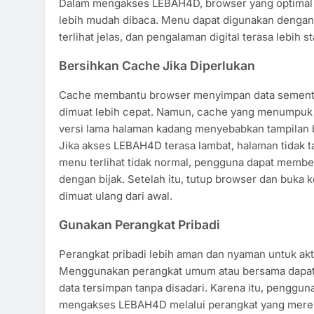
Dalam mengakses LEBAH4D, browser yang optimal
lebih mudah dibaca. Menu dapat digunakan dengan l
terlihat jelas, dan pengalaman digital terasa lebih st
Bersihkan Cache Jika Diperlukan
Cache membantu browser menyimpan data sementa
dimuat lebih cepat. Namun, cache yang menumpuk
versi lama halaman kadang menyebabkan tampilan 
Jika akses LEBAH4D terasa lambat, halaman tidak t
menu terlihat tidak normal, pengguna dapat memb
dengan bijak. Setelah itu, tutup browser dan buka 
dimuat ulang dari awal.
Gunakan Perangkat Pribadi
Perangkat pribadi lebih aman dan nyaman untuk aktiv
Menggunakan perangkat umum atau bersama dapat 
data tersimpan tanpa disadari. Karena itu, penggun
mengakses LEBAH4D melalui perangkat yang mereka