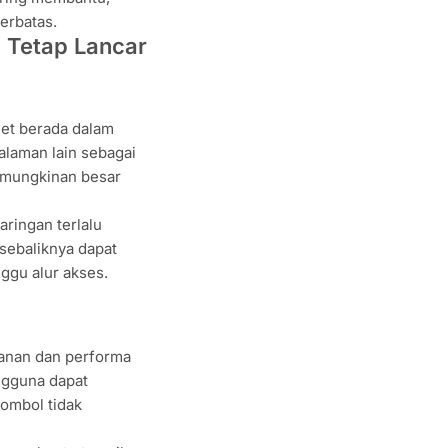
erbatas.
 Tetap Lancar
net berada dalam
laman lain sebagai
emungkinan besar
aringan terlalu
 sebaliknya dapat
gu alur akses.
anan dan performa
ngguna dapat
tombol tidak