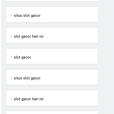
situs slot gacor
slot gacor hari ini
slot gacor
situs slot gacor
slot gacor hari ini