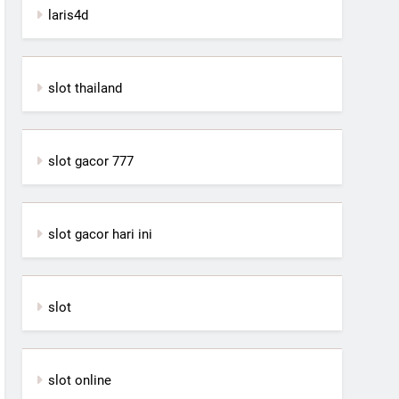
laris4d
slot thailand
slot gacor 777
slot gacor hari ini
slot
slot online