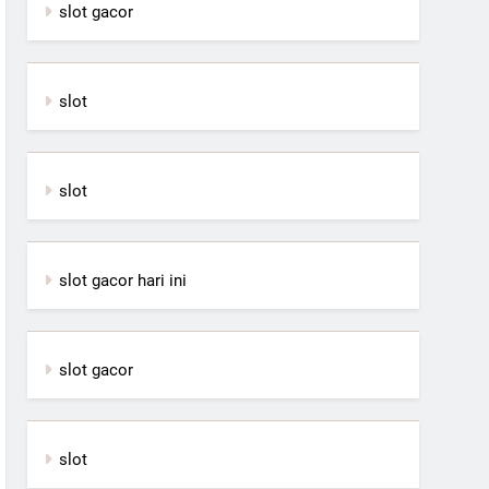
slot gacor
slot
slot
slot gacor hari ini
slot gacor
slot