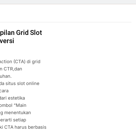
ilan Grid Slot
versi
ction (CTA) di grid
an CTR,dan
uhan.
 situs slot online
cara
ari estetika
tombol “Main
ang menentukan
rarti setiap
ki CTA harus berbasis