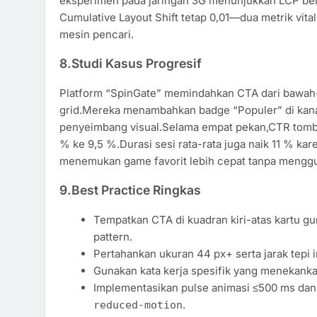
eksperimen pada jaringan 3G menunjukkan LCP ber
Cumulative Layout Shift tetap 0,01—dua metrik vital
mesin pencari.
8.Studi Kasus Progresif
Platform “SpinGate” memindahkan CTA dari bawah-
grid.Mereka menambahkan badge “Populer” di kan
penyeimbang visual.Selama empat pekan,CTR tombo
% ke 9,5 %.Durasi sesi rata-rata juga naik 11 % ka
menemukan game favorit lebih cepat tanpa mengguli
9.Best Practice Ringkas
Tempatkan CTA di kuadran kiri-atas kartu g
pattern.
Pertahankan ukuran 44 px+ serta jarak tepi i
Gunakan kata kerja spesifik yang menekank
Implementasikan pulse animasi ≤500 ms dan
.
reduced-motion