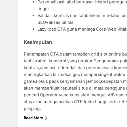
Personalisasi label berdasar histori penggun
tinggi.
Validasi kontras dan tambahkan aria-label un
SEO+aksesibilitas.
Lazy load CTA guna menjaga Core Web Vitals
Kesimpulan
Penempatan CTA dalam tampilan grid slot online bu
tapi strategi konversi yang terukur.Penggunaan pol
kontras,animasi terkendali,dan personalisasi kontek
meningkatkan klik sekaligus mempersingkat waktu
game.Fokus pada kenyamanan jempol,kecepatan mua
akan memperkuat reputasi situs di mata pengguna
pencari.Operator yang konsisten menguji A/B dan 
atas akan mengamankan CTR lebih tinggi serta ret
panjang.
Read More