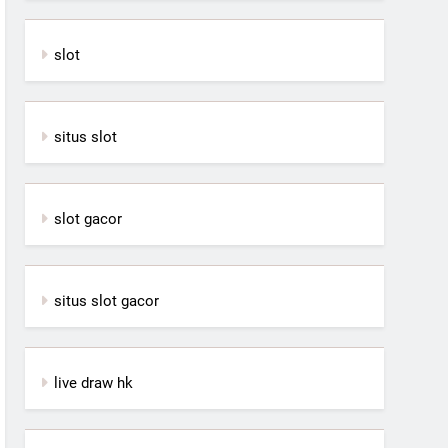
slot
situs slot
slot gacor
situs slot gacor
live draw hk