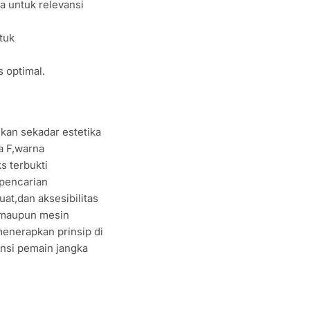
a untuk relevansi
tuk
 optimal.
kan sekadar estetika
a F,warna
s terbukti
 pencarian
t,dan aksesibilitas
 maupun mesin
menerapkan prinsip di
ensi pemain jangka