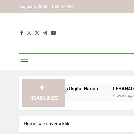
Skip
August 6, 2026
1:05:45 AM
to
content
Ven
Dapatkan 
f untuk Aktivitas Digital Harian
LEBAH4D dengan Desa
2 Weeks Ago
HEADLINES
Home
konversi klik