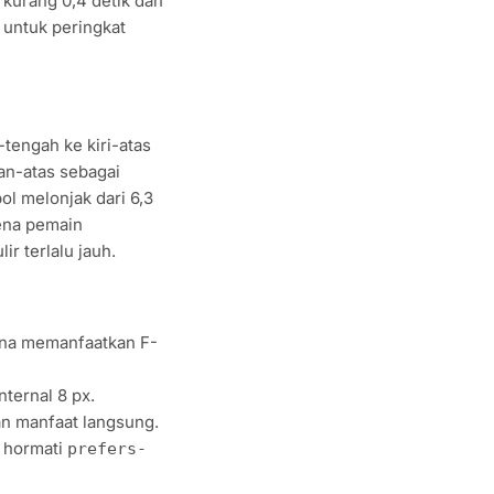
kurang 0,4 detik dan
 untuk peringkat
tengah ke kiri-atas
an-atas sebagai
l melonjak dari 6,3
rena pemain
r terlalu jauh.
una memanfaatkan F-
nternal 8 px.
an manfaat langsung.
 hormati
prefers-