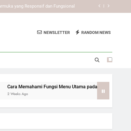
rmuka yang Responsif dan Fungsional
i Menu Utama pada Platform KAYA787
 untuk Mempermudah Akses Informasi
NEWSLETTER
RANDOM NEWS
ponsif untuk Aktivitas Digital Harian
w. Solusi Hukum Untuk Kebutuhan Anda.
rmuka yang Responsif dan Fungsional
i Menu Utama pada Platform KAYA787
 untuk Mempermudah Akses Informasi
mahami Fungsi Menu Utama pada Platform KAYA787
KA
o
3 