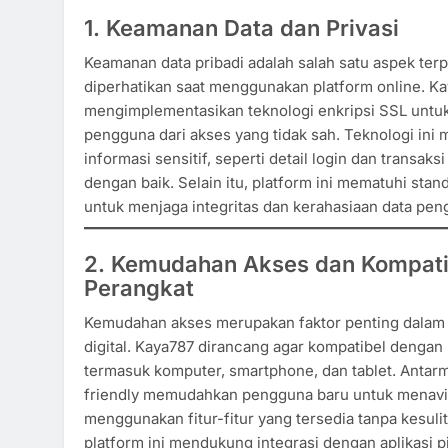
1. Keamanan Data dan Privasi
Keamanan data pribadi adalah salah satu aspek ter
diperhatikan saat menggunakan platform online. K
mengimplementasikan teknologi enkripsi SSL untuk
pengguna dari akses yang tidak sah. Teknologi ini
informasi sensitif, seperti detail login dan transaksi
dengan baik. Selain itu, platform ini mematuhi stand
untuk menjaga integritas dan kerahasiaan data peng
2. Kemudahan Akses dan Kompatib
Perangkat
Kemudahan akses merupakan faktor penting dalam 
digital. Kaya787 dirancang agar kompatibel dengan
termasuk komputer, smartphone, dan tablet. Antar
friendly memudahkan pengguna baru untuk menavi
menggunakan fitur-fitur yang tersedia tanpa kesulita
platform ini mendukung integrasi dengan aplikasi pi