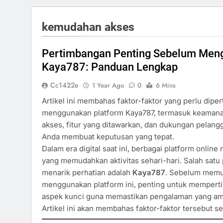
kemudahan akses
Pertimbangan Penting Sebelum Men
Kaya787: Panduan Lengkap
Cc1422e
1 Year Ago
0
6 Mins
Artikel ini membahas faktor-faktor yang perlu dip
menggunakan platform Kaya787, termasuk keaman
akses, fitur yang ditawarkan, dan dukungan pelan
Anda membuat keputusan yang tepat.
Dalam era digital saat ini, berbagai platform onlin
yang memudahkan aktivitas sehari-hari. Salah satu
menarik perhatian adalah
Kaya787
. Sebelum memu
menggunakan platform ini, penting untuk memper
aspek kunci guna memastikan pengalaman yang a
Artikel ini akan membahas faktor-faktor tersebut s