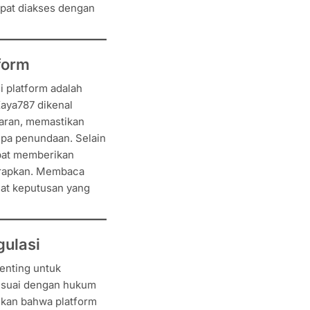
pat diakses dengan
form
 platform adalah
Kaya787 dikenal
paran, memastikan
pa penundaan. Selain
apat memberikan
arapkan. Membaca
at keputusan yang
gulasi
enting untuk
esuai dengan hukum
ikan bahwa platform