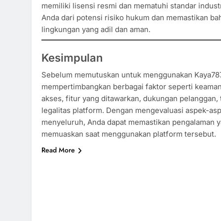
memiliki lisensi resmi dan mematuhi standar indust
Anda dari potensi risiko hukum dan memastikan ba
lingkungan yang adil dan aman.​
Kesimpulan
Sebelum memutuskan untuk menggunakan Kaya787,
mempertimbangkan berbagai faktor seperti keama
akses, fitur yang ditawarkan, dukungan pelanggan, 
legalitas platform. Dengan mengevaluasi aspek-asp
menyeluruh, Anda dapat memastikan pengalaman 
memuaskan saat menggunakan platform tersebut.
Read More