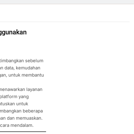
ggunakan
ertimbangkan sebelum
an data, kemudahan
ggan, untuk membantu
e menawarkan layanan
 platform yang
tuskan untuk
timbangkan beberapa
man dan memuaskan.
ecara mendalam.​