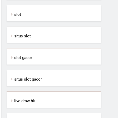
slot
situs slot
slot gacor
situs slot gacor
live draw hk