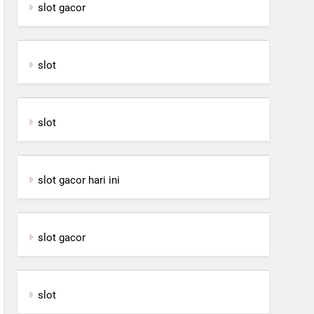
slot gacor
slot
slot
slot gacor hari ini
slot gacor
slot