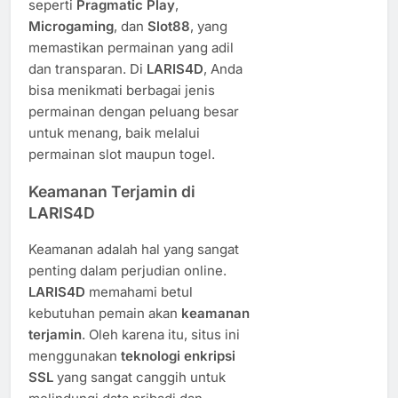
seperti
Pragmatic Play
,
Microgaming
, dan
Slot88
, yang
memastikan permainan yang adil
dan transparan. Di
LARIS4D
, Anda
bisa menikmati berbagai jenis
permainan dengan peluang besar
untuk menang, baik melalui
permainan slot maupun togel.
Keamanan Terjamin di
LARIS4D
Keamanan adalah hal yang sangat
penting dalam perjudian online.
LARIS4D
memahami betul
kebutuhan pemain akan
keamanan
terjamin
. Oleh karena itu, situs ini
menggunakan
teknologi enkripsi
SSL
yang sangat canggih untuk