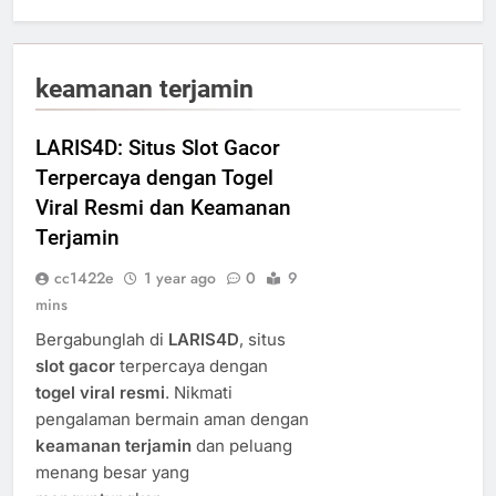
keamanan terjamin
LARIS4D: Situs Slot Gacor
Terpercaya dengan Togel
Viral Resmi dan Keamanan
Terjamin
cc1422e
1 year ago
0
9
mins
Bergabunglah di
LARIS4D
, situs
slot gacor
terpercaya dengan
togel viral resmi
. Nikmati
pengalaman bermain aman dengan
keamanan terjamin
dan peluang
menang besar yang