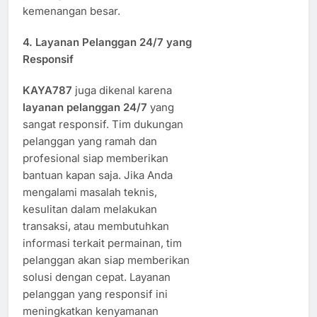
kemenangan besar.
4.
Layanan Pelanggan 24/7 yang
Responsif
KAYA787
juga dikenal karena
layanan pelanggan 24/7
yang
sangat responsif. Tim dukungan
pelanggan yang ramah dan
profesional siap memberikan
bantuan kapan saja. Jika Anda
mengalami masalah teknis,
kesulitan dalam melakukan
transaksi, atau membutuhkan
informasi terkait permainan, tim
pelanggan akan siap memberikan
solusi dengan cepat. Layanan
pelanggan yang responsif ini
meningkatkan kenyamanan