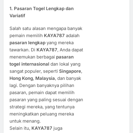
1.
Pasaran Togel Lengkap dan
Variatif
Salah satu alasan mengapa banyak
pemain memilih
KAYA787
adalah
pasaran lengkap
yang mereka
tawarkan. Di
KAYA787
, Anda dapat
menemukan berbagai
pasaran
togel internasional
dan lokal yang
sangat populer, seperti
Singapore
,
Hong Kong
,
Malaysia
, dan banyak
lagi. Dengan banyaknya pilihan
pasaran, pemain dapat memilih
pasaran yang paling sesuai dengan
strategi mereka, yang tentunya
meningkatkan peluang mereka
untuk menang.
Selain itu,
KAYA787
juga