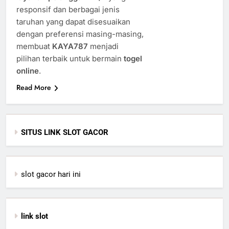
responsif dan berbagai jenis
taruhan yang dapat disesuaikan
dengan preferensi masing-masing,
membuat
KAYA787
menjadi
pilihan terbaik untuk bermain
togel
online
.
Read More
SITUS LINK SLOT GACOR
slot gacor hari ini
link slot