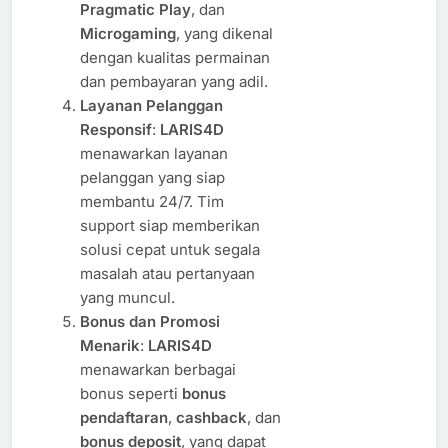
Pragmatic Play
, dan
Microgaming
, yang dikenal
dengan kualitas permainan
dan pembayaran yang adil.
Layanan Pelanggan
Responsif
:
LARIS4D
menawarkan layanan
pelanggan yang siap
membantu 24/7. Tim
support siap memberikan
solusi cepat untuk segala
masalah atau pertanyaan
yang muncul.
Bonus dan Promosi
Menarik
:
LARIS4D
menawarkan berbagai
bonus seperti
bonus
pendaftaran
,
cashback
, dan
bonus deposit
, yang dapat