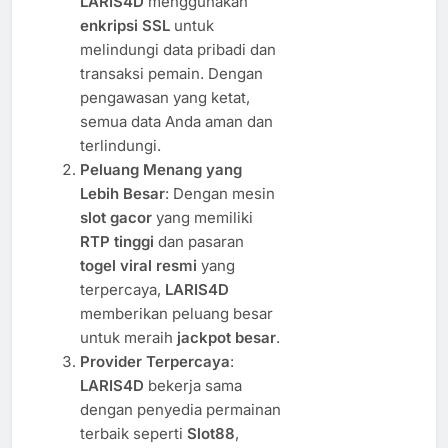
LARIS4D
menggunakan
enkripsi SSL
untuk
melindungi data pribadi dan
transaksi pemain. Dengan
pengawasan yang ketat,
semua data Anda aman dan
terlindungi.
Peluang Menang yang
Lebih Besar
: Dengan mesin
slot gacor
yang memiliki
RTP tinggi
dan pasaran
togel viral resmi
yang
terpercaya,
LARIS4D
memberikan peluang besar
untuk meraih
jackpot besar
.
Provider Terpercaya
:
LARIS4D
bekerja sama
dengan penyedia permainan
terbaik seperti
Slot88
,