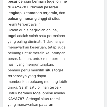
besar
dengan bermain
togel online
di
KAYA787
. Nikmati
pasaran
lengkap
,
keamanan terjamin
, dan
peluang menang tinggi
di situs
resmi terpercaya ini.
Dalam dunia perjudian online,
togel
adalah salah satu permainan
yang paling diminati. Tidak hanya
menawarkan keseruan, tetapi juga
peluang untuk meraih keuntungan
besar. Namun, untuk memperoleh
hasil yang menguntungkan,
pemain perlu memilih
situs togel
terpercaya
yang dapat
memberikan peluang menang lebih
tinggi. Salah satu pilihan terbaik
untuk bermain
togel online
adalah
KAYA787
. Sebagai situs
resmi
yang menawarkan
pasaran