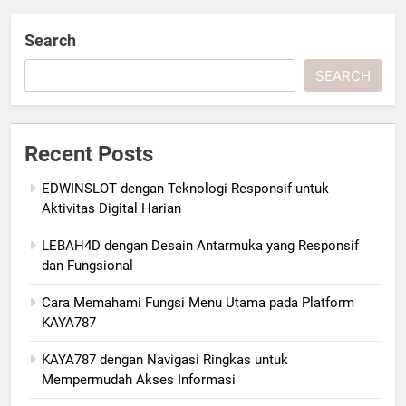
Search
SEARCH
Recent Posts
EDWINSLOT dengan Teknologi Responsif untuk
Aktivitas Digital Harian
LEBAH4D dengan Desain Antarmuka yang Responsif
dan Fungsional
Cara Memahami Fungsi Menu Utama pada Platform
KAYA787
KAYA787 dengan Navigasi Ringkas untuk
Mempermudah Akses Informasi