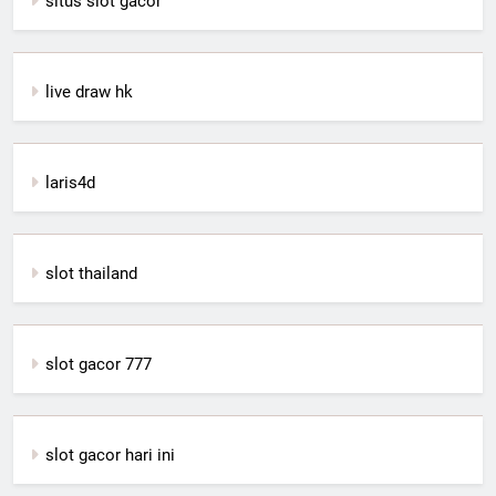
situs slot gacor
live draw hk
laris4d
slot thailand
slot gacor 777
slot gacor hari ini