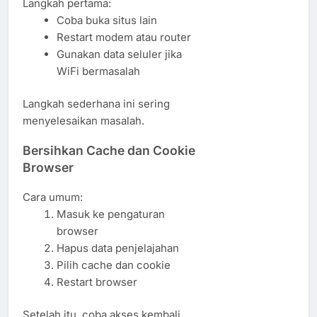
Langkah pertama:
Coba buka situs lain
Restart modem atau router
Gunakan data seluler jika
WiFi bermasalah
Langkah sederhana ini sering
menyelesaikan masalah.
Bersihkan Cache dan Cookie
Browser
Cara umum:
Masuk ke pengaturan
browser
Hapus data penjelajahan
Pilih cache dan cookie
Restart browser
Setelah itu, coba akses kembali