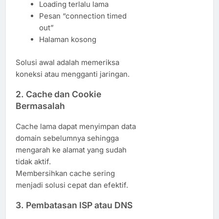
Loading terlalu lama
Pesan “connection timed
out”
Halaman kosong
Solusi awal adalah memeriksa
koneksi atau mengganti jaringan.
2. Cache dan Cookie
Bermasalah
Cache lama dapat menyimpan data
domain sebelumnya sehingga
mengarah ke alamat yang sudah
tidak aktif.
Membersihkan cache sering
menjadi solusi cepat dan efektif.
3. Pembatasan ISP atau DNS