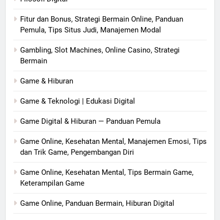
Fitur dan Bonus, Strategi Bermain Online, Panduan
Pemula, Tips Situs Judi, Manajemen Modal
Gambling, Slot Machines, Online Casino, Strategi
Bermain
Game & Hiburan
Game & Teknologi | Edukasi Digital
Game Digital & Hiburan — Panduan Pemula
Game Online, Kesehatan Mental, Manajemen Emosi, Tips
dan Trik Game, Pengembangan Diri
Game Online, Kesehatan Mental, Tips Bermain Game,
Keterampilan Game
Game Online, Panduan Bermain, Hiburan Digital