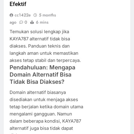
Efektif
cc1422e
5 months
ago
0
6 mins
Temukan solusi lengkap jika
KAYA787 alternatif tidak bisa
diakses. Panduan teknis dan
langkah aman untuk memastikan
akses tetap stabil dan terpercaya.
Pendahuluan: Mengapa
Domain Alternatif Bisa
Tidak Bisa Diakses?
Domain alternatif biasanya
disediakan untuk menjaga akses
tetap berjalan ketika domain utama
mengalami gangguan. Namun
dalam beberapa kondisi, KAYA787
alternatif juga bisa tidak dapat