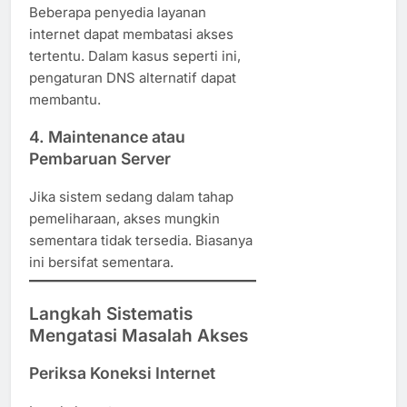
Beberapa penyedia layanan
internet dapat membatasi akses
tertentu. Dalam kasus seperti ini,
pengaturan DNS alternatif dapat
membantu.
4. Maintenance atau
Pembaruan Server
Jika sistem sedang dalam tahap
pemeliharaan, akses mungkin
sementara tidak tersedia. Biasanya
ini bersifat sementara.
Langkah Sistematis
Mengatasi Masalah Akses
Periksa Koneksi Internet