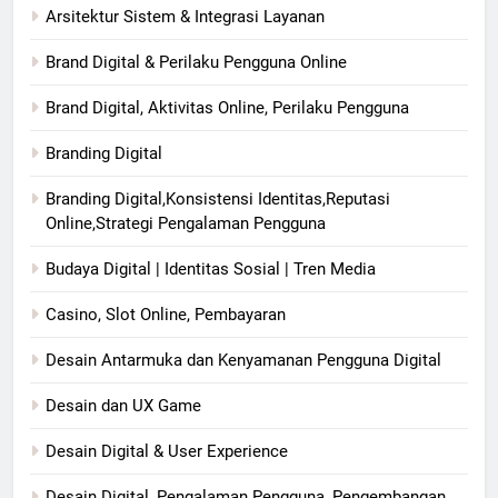
Arsitektur Sistem & Integrasi Layanan
Brand Digital & Perilaku Pengguna Online
Brand Digital, Aktivitas Online, Perilaku Pengguna
Branding Digital
Branding Digital,Konsistensi Identitas,Reputasi
Online,Strategi Pengalaman Pengguna
Budaya Digital | Identitas Sosial | Tren Media
Casino, Slot Online, Pembayaran
Desain Antarmuka dan Kenyamanan Pengguna Digital
Desain dan UX Game
Desain Digital & User Experience
Desain Digital, Pengalaman Pengguna, Pengembangan