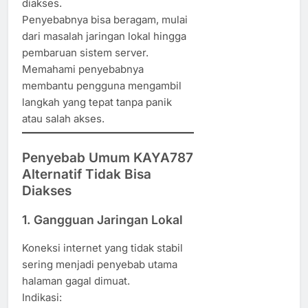
diakses.
Penyebabnya bisa beragam, mulai
dari masalah jaringan lokal hingga
pembaruan sistem server.
Memahami penyebabnya
membantu pengguna mengambil
langkah yang tepat tanpa panik
atau salah akses.
Penyebab Umum KAYA787
Alternatif Tidak Bisa
Diakses
1. Gangguan Jaringan Lokal
Koneksi internet yang tidak stabil
sering menjadi penyebab utama
halaman gagal dimuat.
Indikasi: