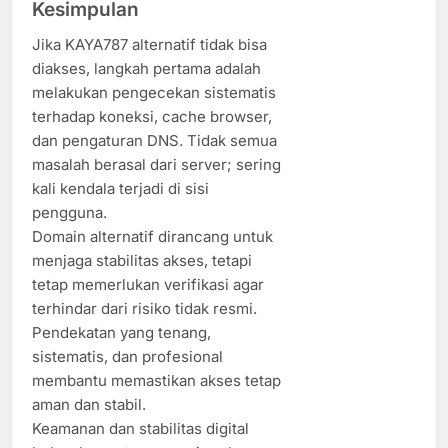
Kesimpulan
Jika KAYA787 alternatif tidak bisa
diakses, langkah pertama adalah
melakukan pengecekan sistematis
terhadap koneksi, cache browser,
dan pengaturan DNS. Tidak semua
masalah berasal dari server; sering
kali kendala terjadi di sisi
pengguna.
Domain alternatif dirancang untuk
menjaga stabilitas akses, tetapi
tetap memerlukan verifikasi agar
terhindar dari risiko tidak resmi.
Pendekatan yang tenang,
sistematis, dan profesional
membantu memastikan akses tetap
aman dan stabil.
Keamanan dan stabilitas digital