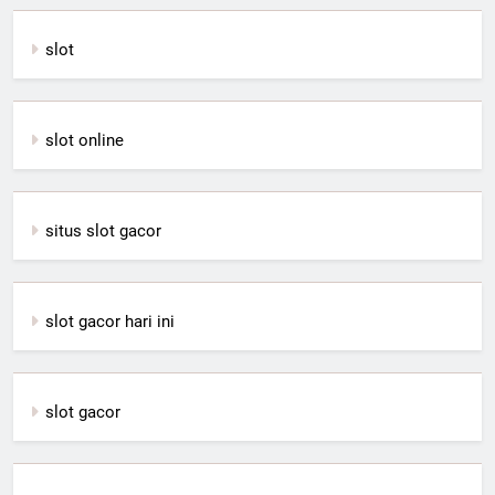
slot
slot online
situs slot gacor
slot gacor hari ini
slot gacor