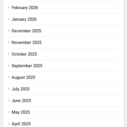
February 2026
January 2026
December 2025
November 2025
October 2025
September 2025
August 2025
July 2025
June 2025
May 2025
April 2025