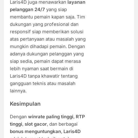
Laris4D juga menawarkan
layanan
pelanggan 24/7
yang siap
membantu pemain kapan saja. Tim
dukungan yang profesional dan
responsif siap memberikan solusi
atas pertanyaan atau masalah yang
mungkin dihadapi pemain. Dengan
adanya dukungan pelanggan yang
siap sedia, pemain dapat merasa
lebih nyaman saat bermain di
Laris4D tanpa khawatir tentang
gangguan teknis atau masalah
lainnya.
Kesimpulan
Dengan
winrate paling tinggi
,
RTP
tinggi
,
slot gacor
, dan berbagai
bonus menguntungkan
,
Laris4D