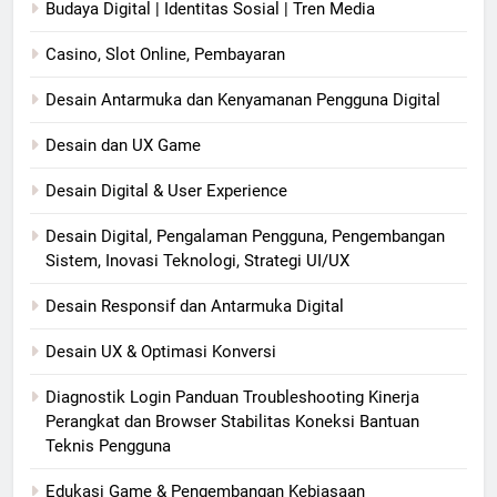
Budaya Digital | Identitas Sosial | Tren Media
Casino, Slot Online, Pembayaran
Desain Antarmuka dan Kenyamanan Pengguna Digital
Desain dan UX Game
Desain Digital & User Experience
Desain Digital, Pengalaman Pengguna, Pengembangan
Sistem, Inovasi Teknologi, Strategi UI/UX
Desain Responsif dan Antarmuka Digital
Desain UX & Optimasi Konversi
Diagnostik Login Panduan Troubleshooting Kinerja
Perangkat dan Browser Stabilitas Koneksi Bantuan
Teknis Pengguna
Edukasi Game & Pengembangan Kebiasaan