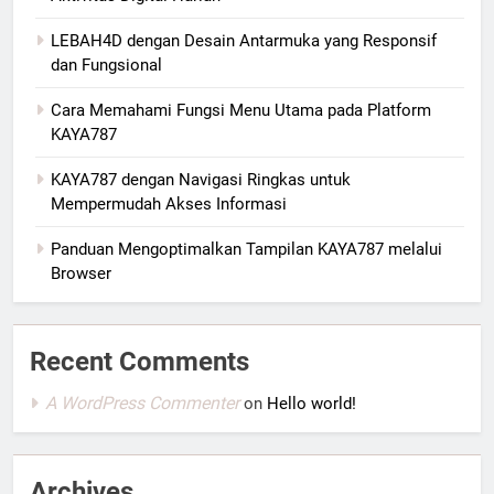
LEBAH4D dengan Desain Antarmuka yang Responsif
dan Fungsional
Cara Memahami Fungsi Menu Utama pada Platform
KAYA787
KAYA787 dengan Navigasi Ringkas untuk
Mempermudah Akses Informasi
Panduan Mengoptimalkan Tampilan KAYA787 melalui
Browser
Recent Comments
A WordPress Commenter
on
Hello world!
Archives