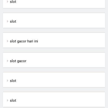
slot
slot
slot gacor hari ini
slot gacor
slot
slot