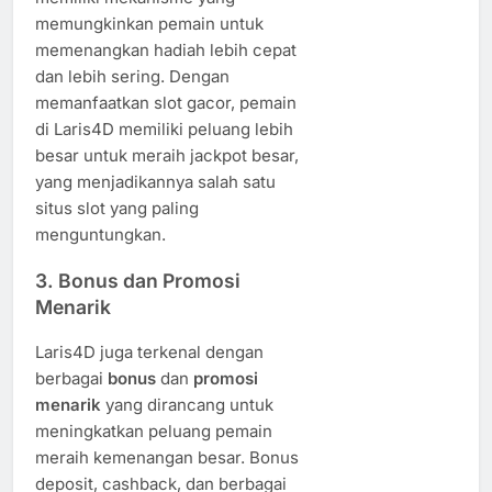
memungkinkan pemain untuk
memenangkan hadiah lebih cepat
dan lebih sering. Dengan
memanfaatkan slot gacor, pemain
di Laris4D memiliki peluang lebih
besar untuk meraih jackpot besar,
yang menjadikannya salah satu
situs slot yang paling
menguntungkan.
3.
Bonus dan Promosi
Menarik
Laris4D juga terkenal dengan
berbagai
bonus
dan
promosi
menarik
yang dirancang untuk
meningkatkan peluang pemain
meraih kemenangan besar. Bonus
deposit, cashback, dan berbagai