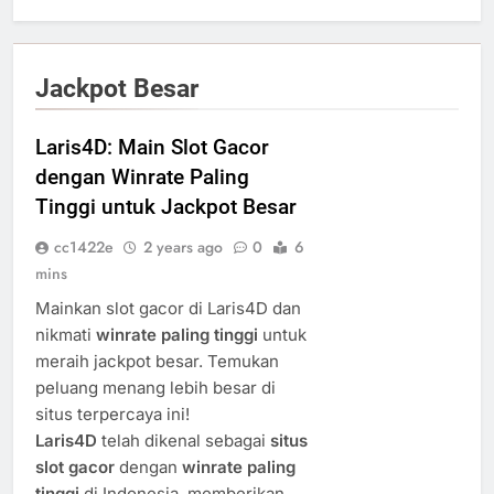
Jackpot Besar
Laris4D: Main Slot Gacor
dengan Winrate Paling
Tinggi untuk Jackpot Besar
cc1422e
2 years ago
0
6
mins
Mainkan slot gacor di Laris4D dan
nikmati
winrate paling tinggi
untuk
meraih jackpot besar. Temukan
peluang menang lebih besar di
situs terpercaya ini!
Laris4D
telah dikenal sebagai
situs
slot gacor
dengan
winrate paling
tinggi
di Indonesia, memberikan