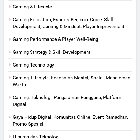
Gaming & Lifestyle
Gaming Education, Esports Beginner Guide, Skill
Development, Gaming & Mindset, Player Improvement
Gaming Performance & Player Well-Being
Gaming Strategy & Skill Development
Gaming Technology
Gaming, Lifestyle, Kesehatan Mental, Sosial, Manajemen
Waktu
Gaming, Teknologi, Pengalaman Pengguna, Platform
Digital
Gaya Hidup Digital, Komunitas Online, Event Ramadhan,
Promo Spesial
Hiburan dan Teknologi