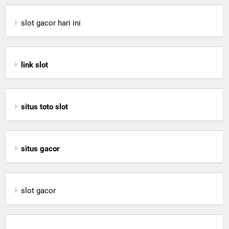
slot gacor hari ini
link slot
situs toto slot
situs gacor
slot gacor