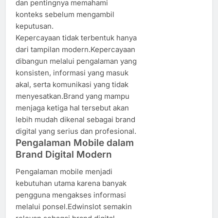
dan pentingnya memahami
konteks sebelum mengambil
keputusan.
Kepercayaan tidak terbentuk hanya
dari tampilan modern.Kepercayaan
dibangun melalui pengalaman yang
konsisten, informasi yang masuk
akal, serta komunikasi yang tidak
menyesatkan.Brand yang mampu
menjaga ketiga hal tersebut akan
lebih mudah dikenal sebagai brand
digital yang serius dan profesional.
Pengalaman Mobile dalam
Brand Digital Modern
Pengalaman mobile menjadi
kebutuhan utama karena banyak
pengguna mengakses informasi
melalui ponsel.Edwinslot semakin