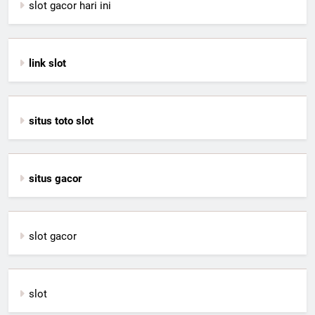
slot gacor hari ini
link slot
situs toto slot
situs gacor
slot gacor
slot