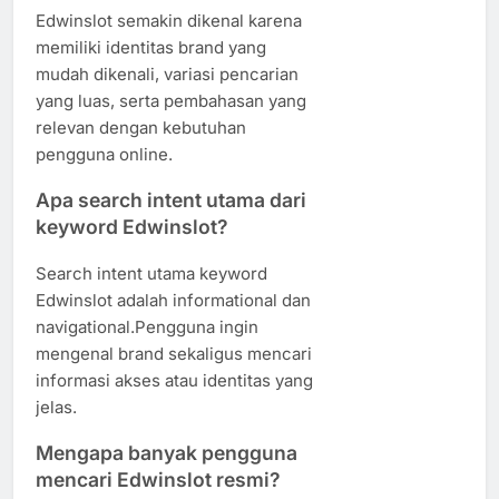
Edwinslot semakin dikenal karena
memiliki identitas brand yang
mudah dikenali, variasi pencarian
yang luas, serta pembahasan yang
relevan dengan kebutuhan
pengguna online.
Apa search intent utama dari
keyword Edwinslot?
Search intent utama keyword
Edwinslot adalah informational dan
navigational.Pengguna ingin
mengenal brand sekaligus mencari
informasi akses atau identitas yang
jelas.
Mengapa banyak pengguna
mencari Edwinslot resmi?