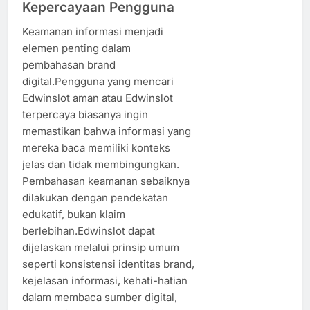
Kepercayaan Pengguna
Keamanan informasi menjadi
elemen penting dalam
pembahasan brand
digital.Pengguna yang mencari
Edwinslot aman atau Edwinslot
terpercaya biasanya ingin
memastikan bahwa informasi yang
mereka baca memiliki konteks
jelas dan tidak membingungkan.
Pembahasan keamanan sebaiknya
dilakukan dengan pendekatan
edukatif, bukan klaim
berlebihan.Edwinslot dapat
dijelaskan melalui prinsip umum
seperti konsistensi identitas brand,
kejelasan informasi, kehati-hatian
dalam membaca sumber digital,