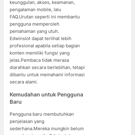
keunggulan, akses, keamanan,
pengalaman mobile, lalu
FAQ.Urutan seperti ini membantu
pengguna memperoleh
pemahaman yang utuh.
Edwinslot dapat terlihat lebih
profesional apabila setiap bagian
konten memiliki fungsi yang
jelas.Pembaca tidak merasa
diarahkan secara berlebihan, tetapi
dibantu untuk memahami informasi
secara alami.
Kemudahan untuk Pengguna
Baru
Pengguna baru membutuhkan
penjelasan yang
sederhana.Mereka mungkin belum