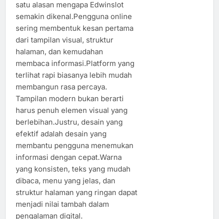
satu alasan mengapa Edwinslot
semakin dikenal.Pengguna online
sering membentuk kesan pertama
dari tampilan visual, struktur
halaman, dan kemudahan
membaca informasi.Platform yang
terlihat rapi biasanya lebih mudah
membangun rasa percaya.
Tampilan modern bukan berarti
harus penuh elemen visual yang
berlebihan.Justru, desain yang
efektif adalah desain yang
membantu pengguna menemukan
informasi dengan cepat.Warna
yang konsisten, teks yang mudah
dibaca, menu yang jelas, dan
struktur halaman yang ringan dapat
menjadi nilai tambah dalam
pengalaman digital.