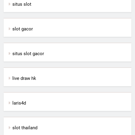
situs slot
slot gacor
situs slot gacor
live draw hk
laris4d
slot thailand