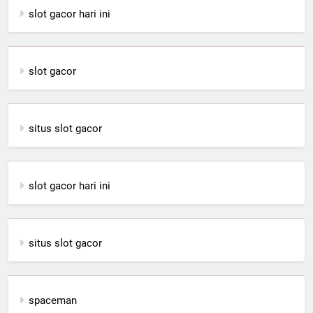
slot gacor hari ini
slot gacor
situs slot gacor
slot gacor hari ini
situs slot gacor
spaceman