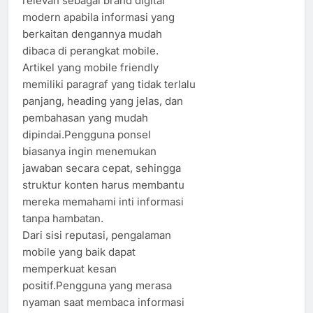
relevan sebagai brand digital
modern apabila informasi yang
berkaitan dengannya mudah
dibaca di perangkat mobile.
Artikel yang mobile friendly
memiliki paragraf yang tidak terlalu
panjang, heading yang jelas, dan
pembahasan yang mudah
dipindai.Pengguna ponsel
biasanya ingin menemukan
jawaban secara cepat, sehingga
struktur konten harus membantu
mereka memahami inti informasi
tanpa hambatan.
Dari sisi reputasi, pengalaman
mobile yang baik dapat
memperkuat kesan
positif.Pengguna yang merasa
nyaman saat membaca informasi