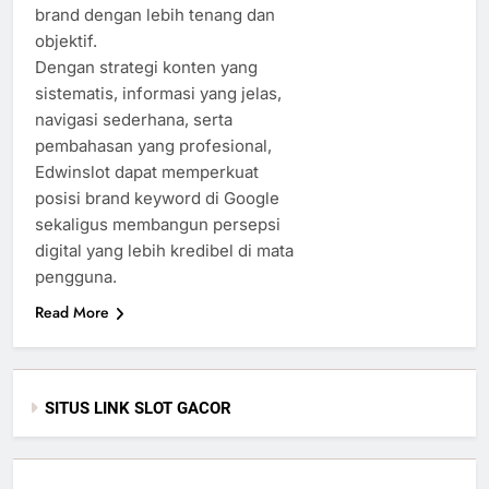
brand dengan lebih tenang dan
objektif.
Dengan strategi konten yang
sistematis, informasi yang jelas,
navigasi sederhana, serta
pembahasan yang profesional,
Edwinslot dapat memperkuat
posisi brand keyword di Google
sekaligus membangun persepsi
digital yang lebih kredibel di mata
pengguna.
Read More
SITUS LINK SLOT GACOR