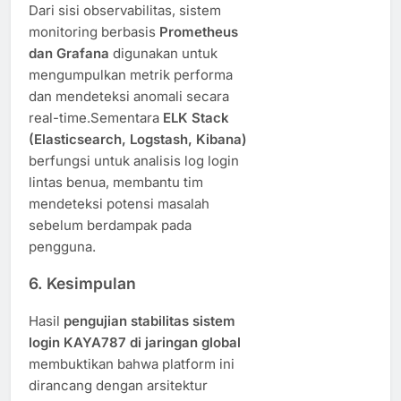
Dari sisi observabilitas, sistem
monitoring berbasis
Prometheus
dan Grafana
digunakan untuk
mengumpulkan metrik performa
dan mendeteksi anomali secara
real-time.Sementara
ELK Stack
(Elasticsearch, Logstash, Kibana)
berfungsi untuk analisis log login
lintas benua, membantu tim
mendeteksi potensi masalah
sebelum berdampak pada
pengguna.
6. Kesimpulan
Hasil
pengujian stabilitas sistem
login KAYA787 di jaringan global
membuktikan bahwa platform ini
dirancang dengan arsitektur