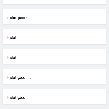
slot gacor
slot
slot
slot gacor hari ini
slot gacor