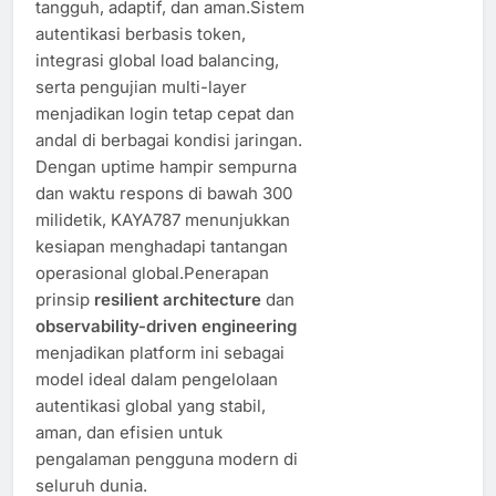
tangguh, adaptif, dan aman.Sistem
autentikasi berbasis token,
integrasi global load balancing,
serta pengujian multi-layer
menjadikan login tetap cepat dan
andal di berbagai kondisi jaringan.
Dengan uptime hampir sempurna
dan waktu respons di bawah 300
milidetik, KAYA787 menunjukkan
kesiapan menghadapi tantangan
operasional global.Penerapan
prinsip
resilient architecture
dan
observability-driven engineering
menjadikan platform ini sebagai
model ideal dalam pengelolaan
autentikasi global yang stabil,
aman, dan efisien untuk
pengalaman pengguna modern di
seluruh dunia.