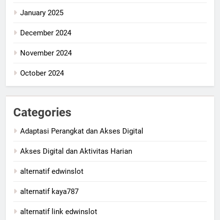
January 2025
December 2024
November 2024
October 2024
Categories
Adaptasi Perangkat dan Akses Digital
Akses Digital dan Aktivitas Harian
alternatif edwinslot
alternatif kaya787
alternatif link edwinslot