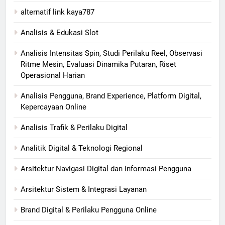
alternatif link kaya787
Analisis & Edukasi Slot
Analisis Intensitas Spin, Studi Perilaku Reel, Observasi
Ritme Mesin, Evaluasi Dinamika Putaran, Riset
Operasional Harian
Analisis Pengguna, Brand Experience, Platform Digital,
Kepercayaan Online
Analisis Trafik & Perilaku Digital
Analitik Digital & Teknologi Regional
Arsitektur Navigasi Digital dan Informasi Pengguna
Arsitektur Sistem & Integrasi Layanan
Brand Digital & Perilaku Pengguna Online