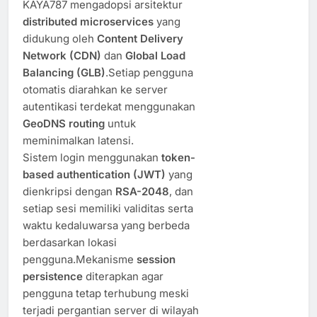
KAYA787 mengadopsi arsitektur
distributed microservices
yang
didukung oleh
Content Delivery
Network (CDN)
dan
Global Load
Balancing (GLB)
.Setiap pengguna
otomatis diarahkan ke server
autentikasi terdekat menggunakan
GeoDNS routing
untuk
meminimalkan latensi.
Sistem login menggunakan
token-
based authentication (JWT)
yang
dienkripsi dengan
RSA-2048
, dan
setiap sesi memiliki validitas serta
waktu kedaluwarsa yang berbeda
berdasarkan lokasi
pengguna.Mekanisme
session
persistence
diterapkan agar
pengguna tetap terhubung meski
terjadi pergantian server di wilayah