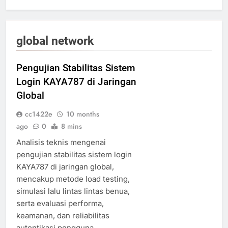
global network
Pengujian Stabilitas Sistem
Login KAYA787 di Jaringan
Global
cc1422e
10 months
ago
0
8 mins
Analisis teknis mengenai
pengujian stabilitas sistem login
KAYA787 di jaringan global,
mencakup metode load testing,
simulasi lalu lintas lintas benua,
serta evaluasi performa,
keamanan, dan reliabilitas
autentikasi pengguna.