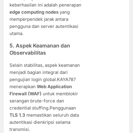
keberhasilan ini adalah penerapan
edge computing nodes
yang
memperpendek jarak antara
pengguna dan server autentikasi
utama.
5. Aspek Keamanan dan
Observabilitas
Selain stabilitas, aspek keamanan
menjadi bagian integral dari
pengujian login global.KAYA787
menerapkan
Web Application
Firewall (WAF)
untuk memblokir
serangan brute-force dan
credential stuffing.Penggunaan
TLS 1.3
memastikan seluruh data
autentikasi dienkripsi selama
transmisi.