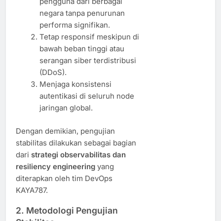
pengguna dari berbagai
negara tanpa penurunan
performa signifikan.
Tetap responsif meskipun di
bawah beban tinggi atau
serangan siber terdistribusi
(DDoS).
Menjaga konsistensi
autentikasi di seluruh node
jaringan global.
Dengan demikian, pengujian
stabilitas dilakukan sebagai bagian
dari
strategi observabilitas dan
resiliency engineering
yang
diterapkan oleh tim DevOps
KAYA787.
2. Metodologi Pengujian