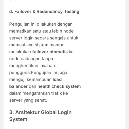
d. Failover & Redundancy Testing
Pengujian ini dilakukan dengan
mematikan satu atau lebih node
server login secara sengaja untuk
memastikan sistem mampu
melakukan
failover otomatis
ke
node cadangan tanpa
menghentikan layanan
pengguna.Pengujian ini juga
menguji kemampuan
load
balancer
dan
health check system
dalam mengarahkan trafik ke
server yang sehat.
3. Arsitektur Global Login
System