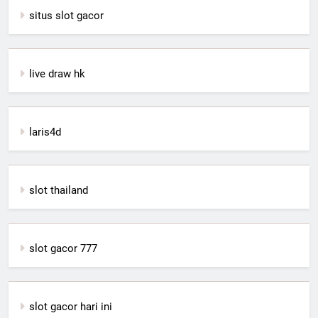
situs slot gacor
live draw hk
laris4d
slot thailand
slot gacor 777
slot gacor hari ini