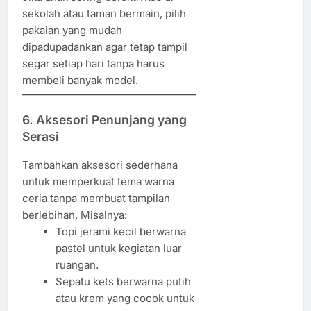
sekolah atau taman bermain, pilih
pakaian yang mudah
dipadupadankan agar tetap tampil
segar setiap hari tanpa harus
membeli banyak model.
6. Aksesori Penunjang yang
Serasi
Tambahkan aksesori sederhana
untuk memperkuat tema warna
ceria tanpa membuat tampilan
berlebihan. Misalnya:
Topi jerami kecil berwarna
pastel untuk kegiatan luar
ruangan.
Sepatu kets berwarna putih
atau krem yang cocok untuk