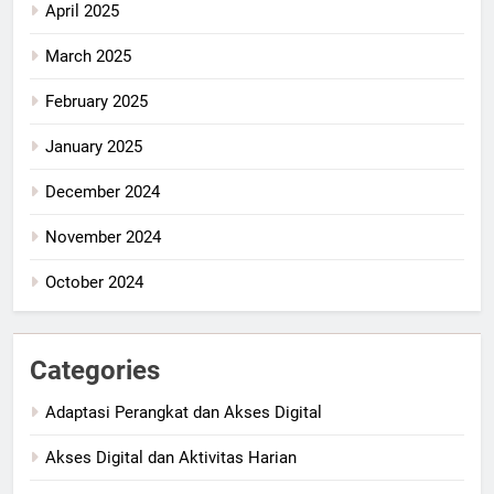
April 2025
March 2025
February 2025
January 2025
December 2024
November 2024
October 2024
Categories
Adaptasi Perangkat dan Akses Digital
Akses Digital dan Aktivitas Harian