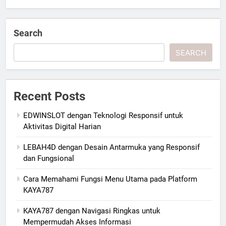
Search
SEARCH
Recent Posts
EDWINSLOT dengan Teknologi Responsif untuk
Aktivitas Digital Harian
LEBAH4D dengan Desain Antarmuka yang Responsif
dan Fungsional
Cara Memahami Fungsi Menu Utama pada Platform
KAYA787
KAYA787 dengan Navigasi Ringkas untuk
Mempermudah Akses Informasi