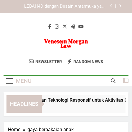
Skip
Cara Memahami Fungsi Menu Utama pada
to
Platform KAYA787
content
KAYA787 dengan Navigasi Ringkas untuk
Mempermudah Akses Informasi
EDWINSLOT dengan Teknologi Responsif untuk
Aktivitas Digital Harian
LEBAH4D dengan Desain Antarmuka yang
Responsif dan Fungsional
Venesem
Dapatkan Layanan Konsultasi Hukum
Cara Memahami Fungsi Menu Utama pada
NEWSLETTER
RANDOM NEWS
Platform KAYA787
Morgan Law
Profesional Di Venesem Morgan Law.
KAYA787 dengan Navigasi Ringkas untuk
Solusi Hukum Untuk Kebutuhan Anda.
Mempermudah Akses Informasi
MENU
WINSLOT dengan Teknologi Responsif untuk Aktivitas Digital 
HEADLINES
Weeks Ago
Home
gaya berpakaian anak