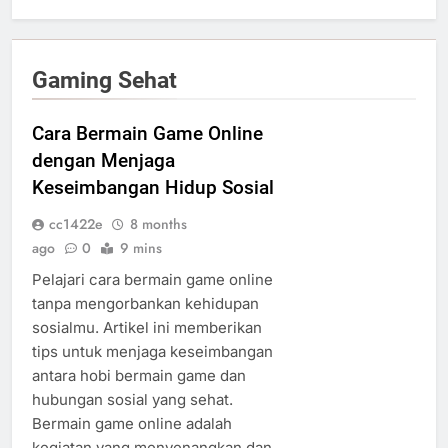
Gaming Sehat
Cara Bermain Game Online
dengan Menjaga
Keseimbangan Hidup Sosial
cc1422e
8 months
ago
0
9 mins
Pelajari cara bermain game online
tanpa mengorbankan kehidupan
sosialmu. Artikel ini memberikan
tips untuk menjaga keseimbangan
antara hobi bermain game dan
hubungan sosial yang sehat.
Bermain game online adalah
kegiatan yang menyenangkan dan