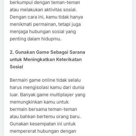
berkumpul dengan teman-teman
atau melakukan aktivitas sosial.
Dengan cara ini, kamu tidak hanya
menikmati permainan, tetapi juga
menjaga hubungan sosial yang
penting dalam hidupmu.
2. Gunakan Game Sebagai Sarana
untuk Meningkatkan Keterikatan
Sosial
Bermain game online tidak selalu
harus mengisolasi kamu dari dunia
luar. Banyak game multiplayer yang
memungkinkan kamu untuk
bermain bersama teman-teman
atau bahkan bertemu orang baru.
Gunakan kesempatan ini untuk
mempererat hubungan dengan