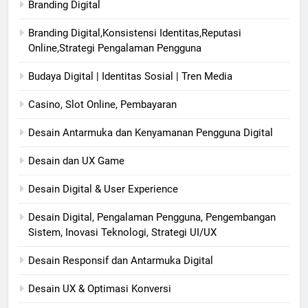
Branding Digital
Branding Digital,Konsistensi Identitas,Reputasi
Online,Strategi Pengalaman Pengguna
Budaya Digital | Identitas Sosial | Tren Media
Casino, Slot Online, Pembayaran
Desain Antarmuka dan Kenyamanan Pengguna Digital
Desain dan UX Game
Desain Digital & User Experience
Desain Digital, Pengalaman Pengguna, Pengembangan
Sistem, Inovasi Teknologi, Strategi UI/UX
Desain Responsif dan Antarmuka Digital
Desain UX & Optimasi Konversi