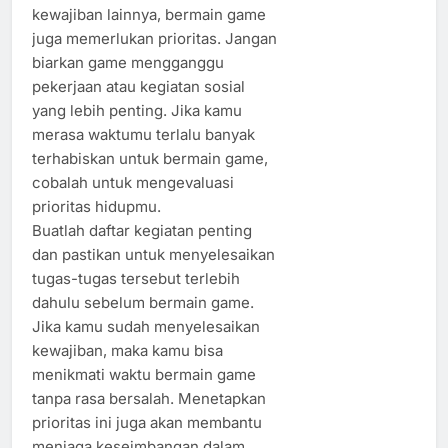
kewajiban lainnya, bermain game
juga memerlukan prioritas. Jangan
biarkan game mengganggu
pekerjaan atau kegiatan sosial
yang lebih penting. Jika kamu
merasa waktumu terlalu banyak
terhabiskan untuk bermain game,
cobalah untuk mengevaluasi
prioritas hidupmu.
Buatlah daftar kegiatan penting
dan pastikan untuk menyelesaikan
tugas-tugas tersebut terlebih
dahulu sebelum bermain game.
Jika kamu sudah menyelesaikan
kewajiban, maka kamu bisa
menikmati waktu bermain game
tanpa rasa bersalah. Menetapkan
prioritas ini juga akan membantu
menjaga keseimbangan dalam