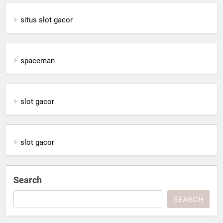
situs slot gacor
spaceman
slot gacor
slot gacor
Search
SEARCH