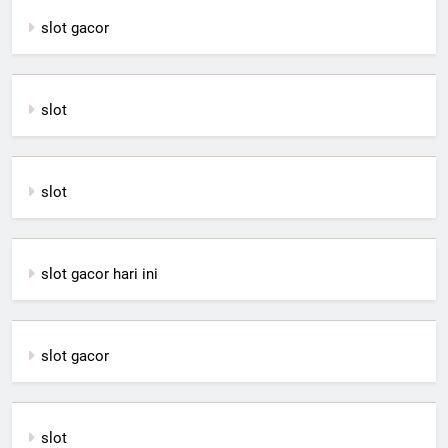
slot gacor
slot
slot
slot gacor hari ini
slot gacor
slot