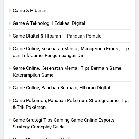
Game & Hiburan
Game & Teknologi | Edukasi Digital
Game Digital & Hiburan — Panduan Pemula
Game Online, Kesehatan Mental, Manajemen Emosi, Tips
dan Trik Game, Pengembangan Diri
Game Online, Kesehatan Mental, Tips Bermain Game,
Keterampilan Game
Game Online, Panduan Bermain, Hiburan Digital
Game Pokémon, Panduan Pokémon, Strategi Game, Tips
& Trik Pokémon
Game Strategi Tips Gaming Game Online Esports
Strategy Gameplay Guide