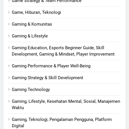
Game Strategy & Team Performance
Game, Hiburan, Teknologi
Gaming & Komunitas
Gaming & Lifestyle
Gaming Education, Esports Beginner Guide, Skill
Development, Gaming & Mindset, Player Improvement
Gaming Performance & Player Well-Being
Gaming Strategy & Skill Development
Gaming Technology
Gaming, Lifestyle, Kesehatan Mental, Sosial, Manajemen
Waktu
Gaming, Teknologi, Pengalaman Pengguna, Platform
Digital