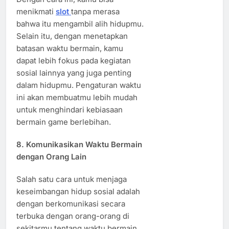
menikmati
slot
tanpa merasa
bahwa itu mengambil alih hidupmu.
Selain itu, dengan menetapkan
batasan waktu bermain, kamu
dapat lebih fokus pada kegiatan
sosial lainnya yang juga penting
dalam hidupmu. Pengaturan waktu
ini akan membuatmu lebih mudah
untuk menghindari kebiasaan
bermain game berlebihan.
8. Komunikasikan Waktu Bermain
dengan Orang Lain
Salah satu cara untuk menjaga
keseimbangan hidup sosial adalah
dengan berkomunikasi secara
terbuka dengan orang-orang di
sekitarmu tentang waktu bermain