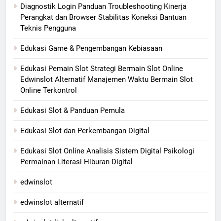
Diagnostik Login Panduan Troubleshooting Kinerja
Perangkat dan Browser Stabilitas Koneksi Bantuan
Teknis Pengguna
Edukasi Game & Pengembangan Kebiasaan
Edukasi Pemain Slot Strategi Bermain Slot Online
Edwinslot Alternatif Manajemen Waktu Bermain Slot
Online Terkontrol
Edukasi Slot & Panduan Pemula
Edukasi Slot dan Perkembangan Digital
Edukasi Slot Online Analisis Sistem Digital Psikologi
Permainan Literasi Hiburan Digital
edwinslot
edwinslot alternatif