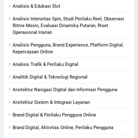
Analisis & Edukasi Slot
Analisis Intensitas Spin, Studi Perilaku Reel, Observasi
Ritme Mesin, Evaluasi Dinamika Putaran, Riset
Operasional Harian
Analisis Pengguna, Brand Experience, Platform Digital,
Kepercayaan Online
Analisis Trafik & Perilaku Digital
Analitik Digital & Teknologi Regional
Arsitektur Navigasi Digital dan Informasi Pengguna
Arsitektur Sistem & Integrasi Layanan
Brand Digital & Perilaku Pengguna Online
Brand Digital, Aktivitas Online, Perilaku Pengguna