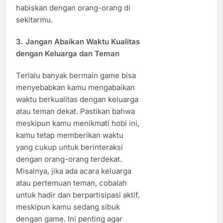
habiskan dengan orang-orang di
sekitarmu.
3. Jangan Abaikan Waktu Kualitas
dengan Keluarga dan Teman
Terlalu banyak bermain game bisa
menyebabkan kamu mengabaikan
waktu berkualitas dengan keluarga
atau teman dekat. Pastikan bahwa
meskipun kamu menikmati hobi ini,
kamu tetap memberikan waktu
yang cukup untuk berinteraksi
dengan orang-orang terdekat.
Misalnya, jika ada acara keluarga
atau pertemuan teman, cobalah
untuk hadir dan berpartisipasi aktif,
meskipun kamu sedang sibuk
dengan game. Ini penting agar