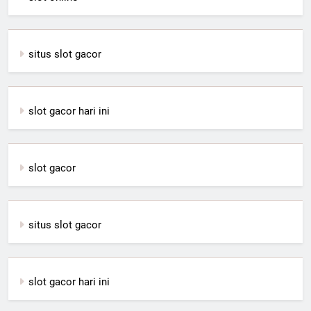
situs slot gacor
slot gacor hari ini
slot gacor
situs slot gacor
slot gacor hari ini