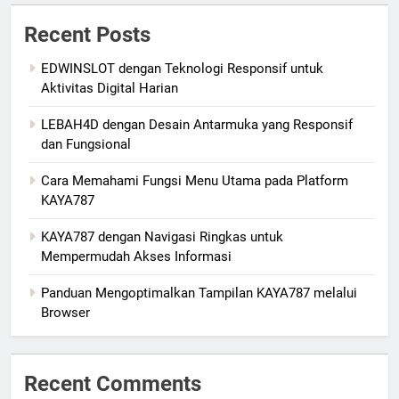
Recent Posts
EDWINSLOT dengan Teknologi Responsif untuk
Aktivitas Digital Harian
LEBAH4D dengan Desain Antarmuka yang Responsif
dan Fungsional
Cara Memahami Fungsi Menu Utama pada Platform
KAYA787
KAYA787 dengan Navigasi Ringkas untuk
Mempermudah Akses Informasi
Panduan Mengoptimalkan Tampilan KAYA787 melalui
Browser
Recent Comments