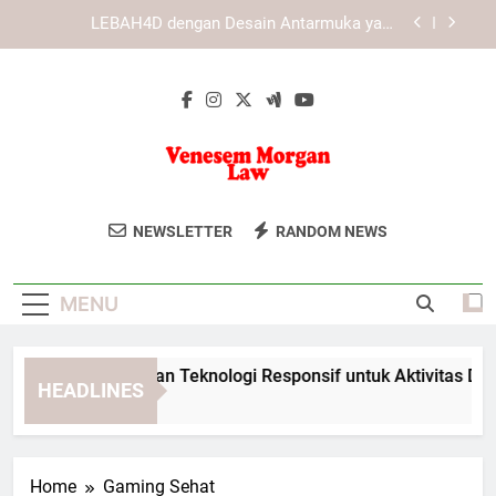
Skip
Cara Memahami Fungsi Menu Utama pada
to
Platform KAYA787
content
KAYA787 dengan Navigasi Ringkas untuk
Mempermudah Akses Informasi
EDWINSLOT dengan Teknologi Responsif untuk
Aktivitas Digital Harian
LEBAH4D dengan Desain Antarmuka yang
Responsif dan Fungsional
Venesem
Dapatkan Layanan Konsultasi Hukum
Cara Memahami Fungsi Menu Utama pada
NEWSLETTER
RANDOM NEWS
Platform KAYA787
Morgan Law
Profesional Di Venesem Morgan Law.
KAYA787 dengan Navigasi Ringkas untuk
Solusi Hukum Untuk Kebutuhan Anda.
Mempermudah Akses Informasi
MENU
WINSLOT dengan Teknologi Responsif untuk Aktivitas Digital 
HEADLINES
Weeks Ago
Home
Gaming Sehat