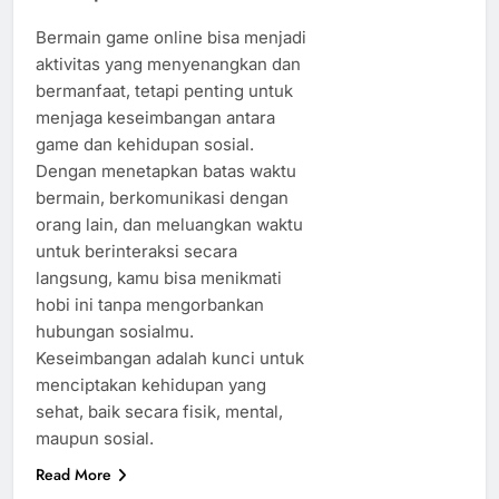
Bermain game online bisa menjadi
aktivitas yang menyenangkan dan
bermanfaat, tetapi penting untuk
menjaga keseimbangan antara
game dan kehidupan sosial.
Dengan menetapkan batas waktu
bermain, berkomunikasi dengan
orang lain, dan meluangkan waktu
untuk berinteraksi secara
langsung, kamu bisa menikmati
hobi ini tanpa mengorbankan
hubungan sosialmu.
Keseimbangan adalah kunci untuk
menciptakan kehidupan yang
sehat, baik secara fisik, mental,
maupun sosial.
Read More