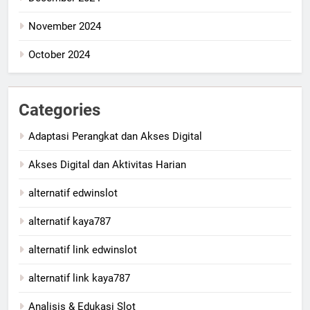
November 2024
October 2024
Categories
Adaptasi Perangkat dan Akses Digital
Akses Digital dan Aktivitas Harian
alternatif edwinslot
alternatif kaya787
alternatif link edwinslot
alternatif link kaya787
Analisis & Edukasi Slot