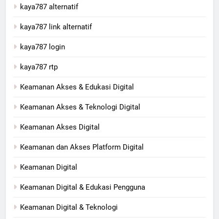
kaya787 alternatif
kaya787 link alternatif
kaya787 login
kaya787 rtp
Keamanan Akses & Edukasi Digital
Keamanan Akses & Teknologi Digital
Keamanan Akses Digital
Keamanan dan Akses Platform Digital
Keamanan Digital
Keamanan Digital & Edukasi Pengguna
Keamanan Digital & Teknologi