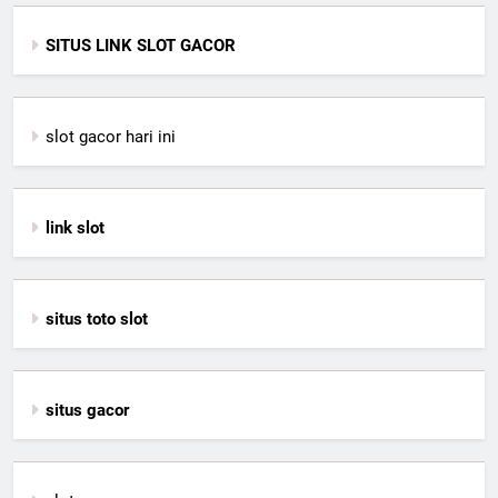
SITUS LINK SLOT GACOR
slot gacor hari ini
link slot
situs toto slot
situs gacor