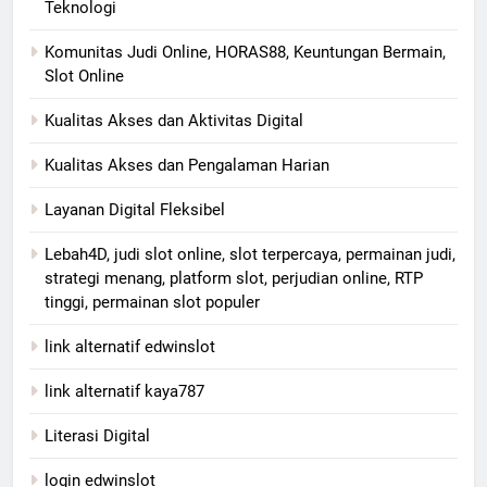
Teknologi
Komunitas Judi Online, HORAS88, Keuntungan Bermain,
Slot Online
Kualitas Akses dan Aktivitas Digital
Kualitas Akses dan Pengalaman Harian
Layanan Digital Fleksibel
Lebah4D, judi slot online, slot terpercaya, permainan judi,
strategi menang, platform slot, perjudian online, RTP
tinggi, permainan slot populer
link alternatif edwinslot
link alternatif kaya787
Literasi Digital
login edwinslot