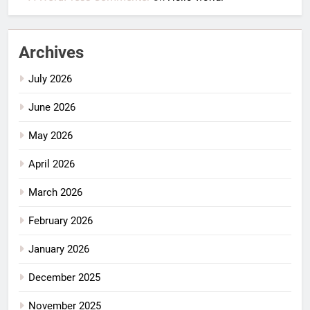
Archives
July 2026
June 2026
May 2026
April 2026
March 2026
February 2026
January 2026
December 2025
November 2025