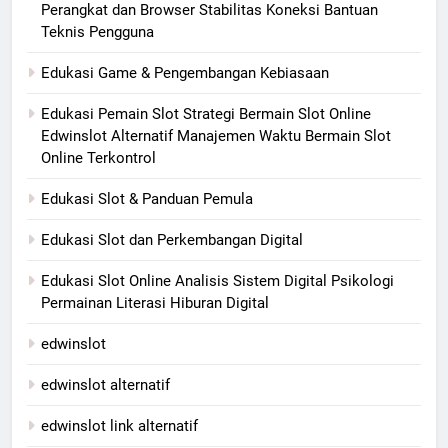
Perangkat dan Browser Stabilitas Koneksi Bantuan
Teknis Pengguna
Edukasi Game & Pengembangan Kebiasaan
Edukasi Pemain Slot Strategi Bermain Slot Online
Edwinslot Alternatif Manajemen Waktu Bermain Slot
Online Terkontrol
Edukasi Slot & Panduan Pemula
Edukasi Slot dan Perkembangan Digital
Edukasi Slot Online Analisis Sistem Digital Psikologi
Permainan Literasi Hiburan Digital
edwinslot
edwinslot alternatif
edwinslot link alternatif