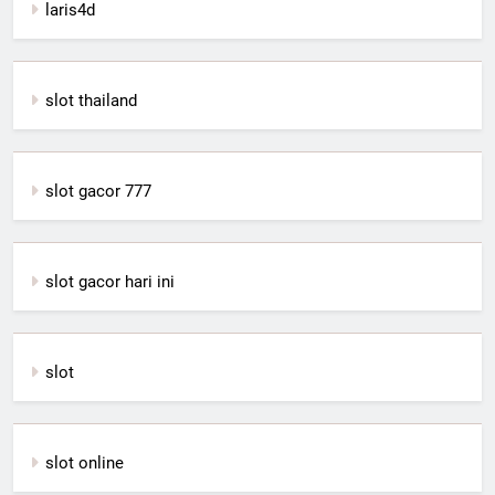
laris4d
slot thailand
slot gacor 777
slot gacor hari ini
slot
slot online