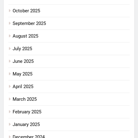
October 2025
September 2025
August 2025
July 2025
June 2025
May 2025
April 2025
March 2025
February 2025
January 2025
December 2024