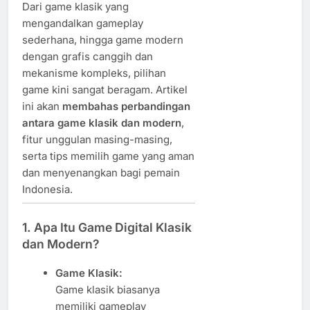
Dari game klasik yang
mengandalkan gameplay
sederhana, hingga game modern
dengan grafis canggih dan
mekanisme kompleks, pilihan
game kini sangat beragam. Artikel
ini akan
membahas perbandingan
antara game klasik dan modern
,
fitur unggulan masing-masing,
serta tips memilih game yang aman
dan menyenangkan bagi pemain
Indonesia.
1. Apa Itu Game Digital Klasik
dan Modern?
Game Klasik:
Game klasik biasanya
memiliki gameplay