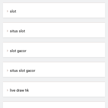
slot
situs slot
slot gacor
situs slot gacor
live draw hk