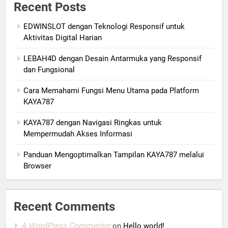
Recent Posts
EDWINSLOT dengan Teknologi Responsif untuk
Aktivitas Digital Harian
LEBAH4D dengan Desain Antarmuka yang Responsif
dan Fungsional
Cara Memahami Fungsi Menu Utama pada Platform
KAYA787
KAYA787 dengan Navigasi Ringkas untuk
Mempermudah Akses Informasi
Panduan Mengoptimalkan Tampilan KAYA787 melalui
Browser
Recent Comments
A WordPress Commenter
on
Hello world!