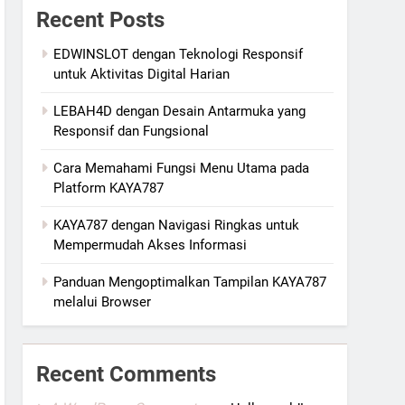
Recent Posts
EDWINSLOT dengan Teknologi Responsif
untuk Aktivitas Digital Harian
LEBAH4D dengan Desain Antarmuka yang
Responsif dan Fungsional
Cara Memahami Fungsi Menu Utama pada
Platform KAYA787
KAYA787 dengan Navigasi Ringkas untuk
Mempermudah Akses Informasi
Panduan Mengoptimalkan Tampilan KAYA787
melalui Browser
Recent Comments