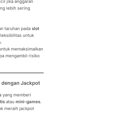
cil jika anggaran
ng lebih sering
an taruhan pada
slot
eksibilitas untuk
.
i untuk memaksimalkan
a mengambil risiko
i dengan Jackpot
s
yang memberi
tis
atau
mini-games
.
uk meraih jackpot