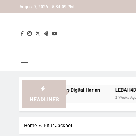
Skip
August 7, 2026
5:34:10 PM
to
content
Ven
Dapatkan 
f untuk Aktivitas Digital Harian
LEBAH4D dengan Desa
2 Weeks Ago
HEADLINES
Home
Fitur Jackpot