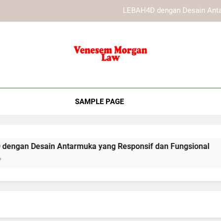
LEBAH4D dengan Desain Anta
Cara Memahami Fungs
KAYA787 dengan Navigasi Ringkas
esem Morgan Law
EDWINSLOT dengan Teknologi Res
Layanan Konsultasi Hukum Profesional Di Venesem Morgan La
LEBAH4D dengan Desain Anta
SAMPLE PAGE
Cara Memahami Fungs
KAYA787 dengan Navigasi Ringkas
in Antarmuka yang Responsif dan Fungsional
Cara Me
2 Weeks A