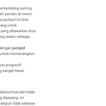
 berkembang seiring
leh pemain di mesin
 jackpot ini bisa
uang untuk
 yang ditawarkan bisa
ang dalam sekejap.
 dengan
jackpot
 untuk memenangkan
pot progresif
 sangat besar.
 sebelumnya dan tidak
 dipasang. Ini
eskipun tidak sebesar