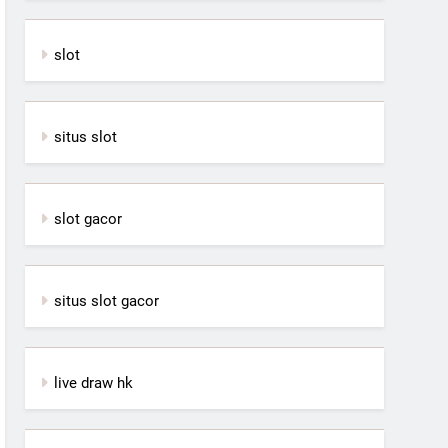
slot
situs slot
slot gacor
situs slot gacor
live draw hk