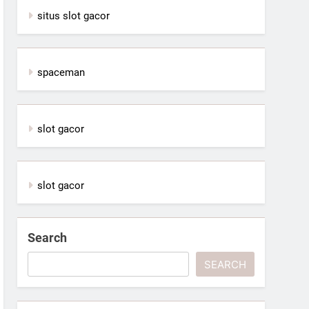
situs slot gacor
spaceman
slot gacor
slot gacor
Search
SEARCH