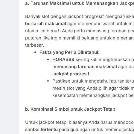
a. Taruhan Maksimal untuk Memenangkan Jackpo
Banyak slot dengan jackpot progresif mengharusk
bertaruh maksimal
agar memenuhi syarat untuk m
utama. Ini berarti Anda perlu memasang taruhan pe
putaran jika ingin memiliki peluang untuk memenan
terbesar.
Fakta yang Perlu Diketahui:
HORAS88
sering kali mengharuskan 
memasang taruhan maksimal
agar d
jackpot progresif
.
Pastikan untuk mengetahui aturan taru
mesin slot yang Anda pilih agar tidak
kesempatan memenangkan jackpot bes
b. Kombinasi Simbol untuk Jackpot Tetap
Untuk jackpot tetap, biasanya Anda harus mencoc
simbol tertentu
pada gulungan untuk memicu jackp