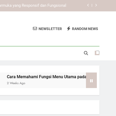
rmuka yang Responsif dan Fungsional
i Menu Utama pada Platform KAYA787
 untuk Mempermudah Akses Informasi
NEWSLETTER
RANDOM NEWS
ponsif untuk Aktivitas Digital Harian
w. Solusi Hukum Untuk Kebutuhan Anda.
rmuka yang Responsif dan Fungsional
i Menu Utama pada Platform KAYA787
 untuk Mempermudah Akses Informasi
mahami Fungsi Menu Utama pada Platform KAYA787
K
go
3 