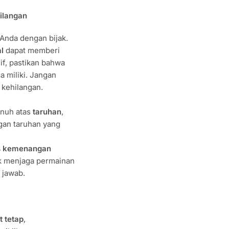
ilangan
Anda dengan bijak.
l
dapat memberi
f, pastikan bahwa
 miliki. Jangan
 kehilangan.
enuh atas
taruhan
,
gan taruhan yang
s kemenangan
k menjaga permainan
 jawab.
t tetap
,