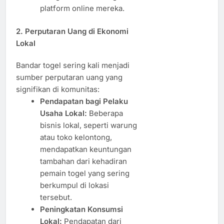
platform online mereka.
2. Perputaran Uang di Ekonomi
Lokal
Bandar togel sering kali menjadi
sumber perputaran uang yang
signifikan di komunitas:
Pendapatan bagi Pelaku
Usaha Lokal:
Beberapa
bisnis lokal, seperti warung
atau toko kelontong,
mendapatkan keuntungan
tambahan dari kehadiran
pemain togel yang sering
berkumpul di lokasi
tersebut.
Peningkatan Konsumsi
Lokal:
Pendapatan dari