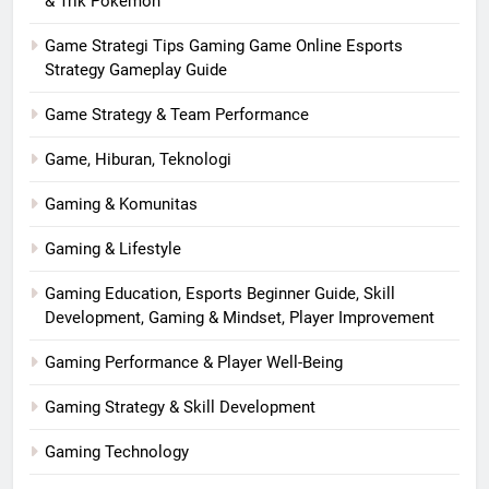
& Trik Pokémon
Game Strategi Tips Gaming Game Online Esports
Strategy Gameplay Guide
Game Strategy & Team Performance
Game, Hiburan, Teknologi
Gaming & Komunitas
Gaming & Lifestyle
Gaming Education, Esports Beginner Guide, Skill
Development, Gaming & Mindset, Player Improvement
Gaming Performance & Player Well-Being
Gaming Strategy & Skill Development
Gaming Technology