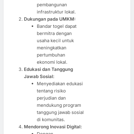
pembangunan
infrastruktur lokal.
Dukungan pada UMKM:
Bandar togel dapat
bermitra dengan
usaha kecil untuk
meningkatkan
pertumbuhan
ekonomi lokal.
Edukasi dan Tanggung
Jawab Sosial:
Menyediakan edukasi
tentang risiko
perjudian dan
mendukung program
tanggung jawab sosial
di komunitas.
Mendorong Inovasi Digital:
Dengan