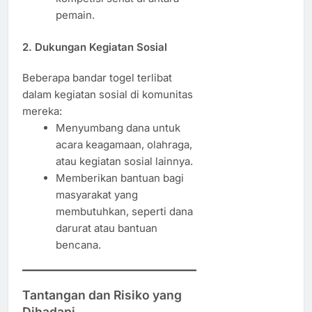
pemain.
2. Dukungan Kegiatan Sosial
Beberapa bandar togel terlibat
dalam kegiatan sosial di komunitas
mereka:
Menyumbang dana untuk
acara keagamaan, olahraga,
atau kegiatan sosial lainnya.
Memberikan bantuan bagi
masyarakat yang
membutuhkan, seperti dana
darurat atau bantuan
bencana.
Tantangan dan Risiko yang
Dihadapi