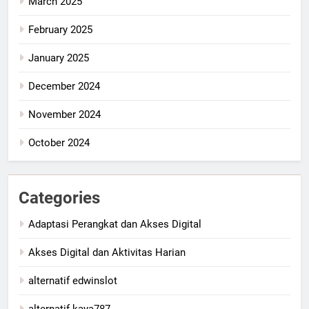
March 2025
February 2025
January 2025
December 2024
November 2024
October 2024
Categories
Adaptasi Perangkat dan Akses Digital
Akses Digital dan Aktivitas Harian
alternatif edwinslot