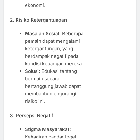
ekonomi.
2. Risiko Ketergantungan
Masalah Sosial:
Beberapa
pemain dapat mengalami
ketergantungan, yang
berdampak negatif pada
kondisi keuangan mereka.
Solusi:
Edukasi tentang
bermain secara
bertanggung jawab dapat
membantu mengurangi
risiko ini.
3. Persepsi Negatif
Stigma Masyarakat:
Kehadiran bandar togel