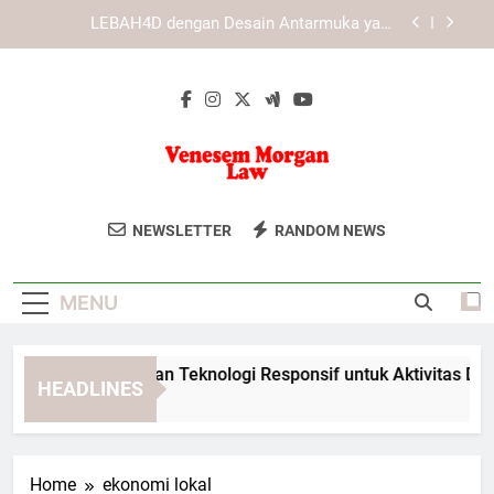
Skip
Cara Memahami Fungsi Menu Utama pada
to
Platform KAYA787
content
KAYA787 dengan Navigasi Ringkas untuk
Mempermudah Akses Informasi
EDWINSLOT dengan Teknologi Responsif untuk
Aktivitas Digital Harian
LEBAH4D dengan Desain Antarmuka yang
Responsif dan Fungsional
Venesem
Dapatkan Layanan Konsultasi Hukum
Cara Memahami Fungsi Menu Utama pada
NEWSLETTER
RANDOM NEWS
Platform KAYA787
Morgan Law
Profesional Di Venesem Morgan Law.
KAYA787 dengan Navigasi Ringkas untuk
Solusi Hukum Untuk Kebutuhan Anda.
Mempermudah Akses Informasi
MENU
WINSLOT dengan Teknologi Responsif untuk Aktivitas Digital 
HEADLINES
Weeks Ago
Home
ekonomi lokal