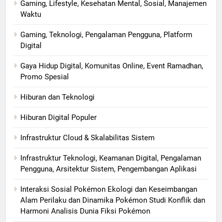
Gaming, Lifestyle, Kesehatan Mental, Sosial, Manajemen
Waktu
Gaming, Teknologi, Pengalaman Pengguna, Platform
Digital
Gaya Hidup Digital, Komunitas Online, Event Ramadhan,
Promo Spesial
Hiburan dan Teknologi
Hiburan Digital Populer
Infrastruktur Cloud & Skalabilitas Sistem
Infrastruktur Teknologi, Keamanan Digital, Pengalaman
Pengguna, Arsitektur Sistem, Pengembangan Aplikasi
Interaksi Sosial Pokémon Ekologi dan Keseimbangan
Alam Perilaku dan Dinamika Pokémon Studi Konflik dan
Harmoni Analisis Dunia Fiksi Pokémon