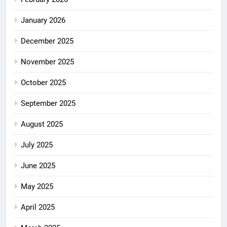
January 2026
December 2025
November 2025
October 2025
September 2025
August 2025
July 2025
June 2025
May 2025
April 2025