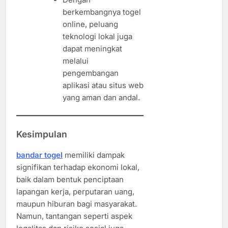
berkembangnya togel
online, peluang
teknologi lokal juga
dapat meningkat
melalui
pengembangan
aplikasi atau situs web
yang aman dan andal.
Kesimpulan
bandar togel
memiliki dampak
signifikan terhadap ekonomi lokal,
baik dalam bentuk penciptaan
lapangan kerja, perputaran uang,
maupun hiburan bagi masyarakat.
Namun, tantangan seperti aspek