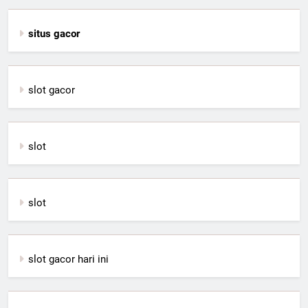
situs gacor
slot gacor
slot
slot
slot gacor hari ini