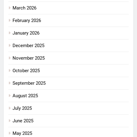
March 2026
February 2026
January 2026
December 2025
November 2025
October 2025
September 2025
August 2025
July 2025
June 2025
May 2025