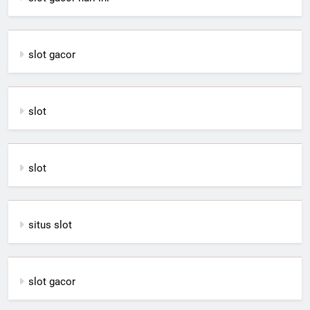
slot gacor
slot
slot
situs slot
slot gacor