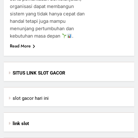
organisasi dapat membangun
sistem yang tidak hanya cepat dan
handal tetapi juga mampu
menunjang pertumbuhan dan
kebutuhan masa depan
.
Read More
SITUS LINK SLOT GACOR
slot gacor hari ini
link slot