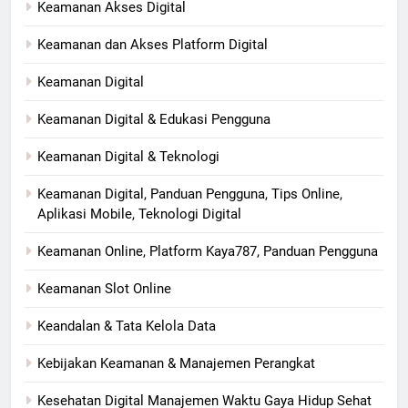
Keamanan Akses Digital
Keamanan dan Akses Platform Digital
Keamanan Digital
Keamanan Digital & Edukasi Pengguna
Keamanan Digital & Teknologi
Keamanan Digital, Panduan Pengguna, Tips Online,
Aplikasi Mobile, Teknologi Digital
Keamanan Online, Platform Kaya787, Panduan Pengguna
Keamanan Slot Online
Keandalan & Tata Kelola Data
Kebijakan Keamanan & Manajemen Perangkat
Kesehatan Digital Manajemen Waktu Gaya Hidup Sehat