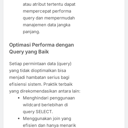
atau atribut tertentu dapat
mempercepat performa
query dan mempermudah
manajemen data jangka
panjang.
Optimasi Performa dengan
Query yang Baik
Setiap permintaan data (query)
yang tidak dioptimalkan bisa
menjadi hambatan serius bagi
efisiensi sistem. Praktik terbaik
yang direkomendasikan antara lain:
Menghindari penggunaan
wildcard berlebihan di
query SELECT.
Menggunakan join yang
efisien dan hanya menarik