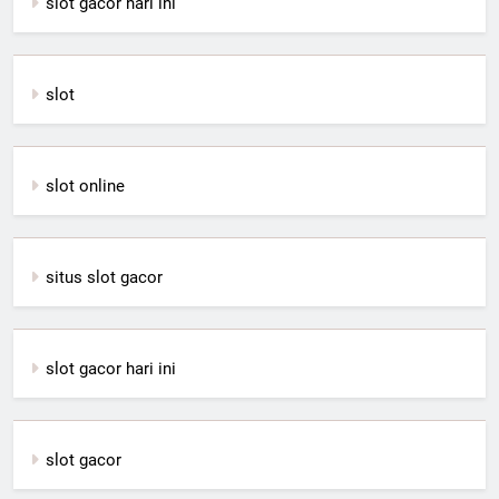
slot gacor hari ini
slot
slot online
situs slot gacor
slot gacor hari ini
slot gacor