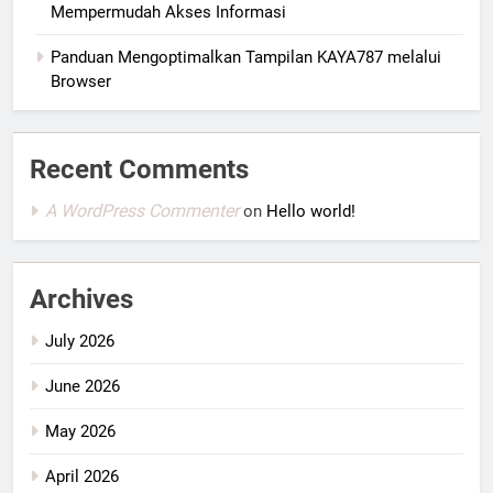
Mempermudah Akses Informasi
Panduan Mengoptimalkan Tampilan KAYA787 melalui
Browser
Recent Comments
A WordPress Commenter
on
Hello world!
Archives
July 2026
June 2026
May 2026
April 2026