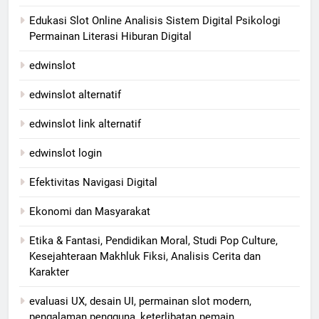
Edukasi Slot Online Analisis Sistem Digital Psikologi
Permainan Literasi Hiburan Digital
edwinslot
edwinslot alternatif
edwinslot link alternatif
edwinslot login
Efektivitas Navigasi Digital
Ekonomi dan Masyarakat
Etika & Fantasi, Pendidikan Moral, Studi Pop Culture,
Kesejahteraan Makhluk Fiksi, Analisis Cerita dan
Karakter
evaluasi UX, desain UI, permainan slot modern,
pengalaman pengguna, keterlibatan pemain