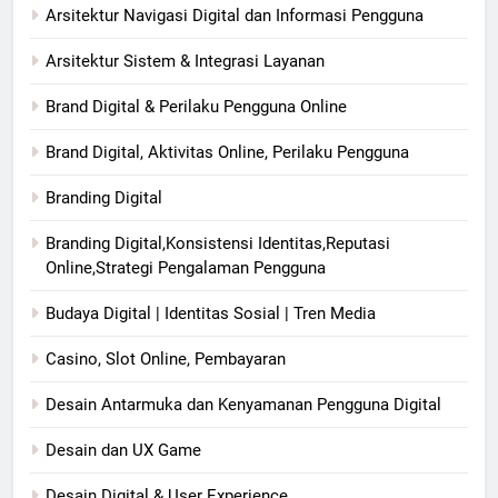
Arsitektur Navigasi Digital dan Informasi Pengguna
Arsitektur Sistem & Integrasi Layanan
Brand Digital & Perilaku Pengguna Online
Brand Digital, Aktivitas Online, Perilaku Pengguna
Branding Digital
Branding Digital,Konsistensi Identitas,Reputasi
Online,Strategi Pengalaman Pengguna
Budaya Digital | Identitas Sosial | Tren Media
Casino, Slot Online, Pembayaran
Desain Antarmuka dan Kenyamanan Pengguna Digital
Desain dan UX Game
Desain Digital & User Experience