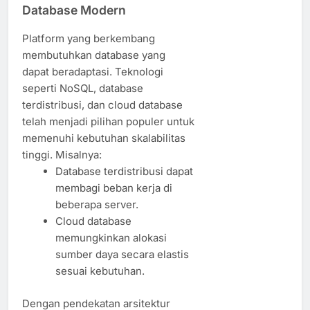
Database Modern
Platform yang berkembang
membutuhkan database yang
dapat beradaptasi. Teknologi
seperti NoSQL, database
terdistribusi, dan cloud database
telah menjadi pilihan populer untuk
memenuhi kebutuhan skalabilitas
tinggi. Misalnya:
Database terdistribusi dapat
membagi beban kerja di
beberapa server.
Cloud database
memungkinkan alokasi
sumber daya secara elastis
sesuai kebutuhan.
Dengan pendekatan arsitektur