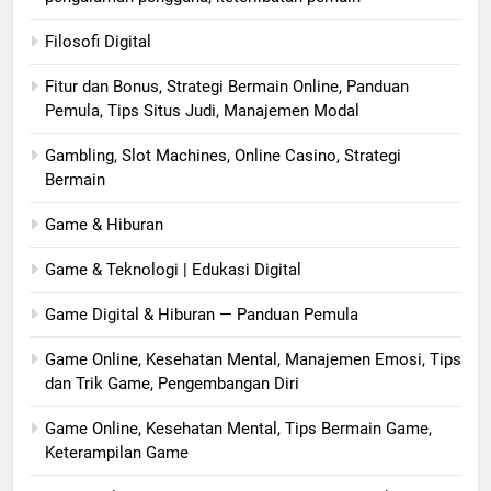
Filosofi Digital
Fitur dan Bonus, Strategi Bermain Online, Panduan
Pemula, Tips Situs Judi, Manajemen Modal
Gambling, Slot Machines, Online Casino, Strategi
Bermain
Game & Hiburan
Game & Teknologi | Edukasi Digital
Game Digital & Hiburan — Panduan Pemula
Game Online, Kesehatan Mental, Manajemen Emosi, Tips
dan Trik Game, Pengembangan Diri
Game Online, Kesehatan Mental, Tips Bermain Game,
Keterampilan Game