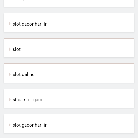
slot gacor hari ini
slot
slot online
situs slot gacor
slot gacor hari ini