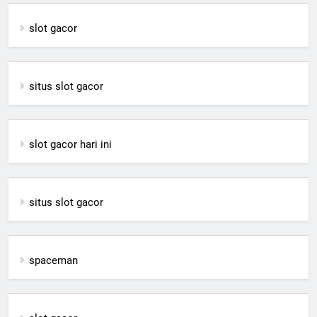
slot gacor
situs slot gacor
slot gacor hari ini
situs slot gacor
spaceman