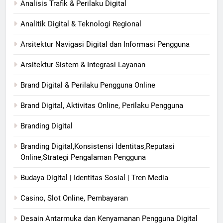
Analisis Trafik & Perilaku Digital
Analitik Digital & Teknologi Regional
Arsitektur Navigasi Digital dan Informasi Pengguna
Arsitektur Sistem & Integrasi Layanan
Brand Digital & Perilaku Pengguna Online
Brand Digital, Aktivitas Online, Perilaku Pengguna
Branding Digital
Branding Digital,Konsistensi Identitas,Reputasi
Online,Strategi Pengalaman Pengguna
Budaya Digital | Identitas Sosial | Tren Media
Casino, Slot Online, Pembayaran
Desain Antarmuka dan Kenyamanan Pengguna Digital