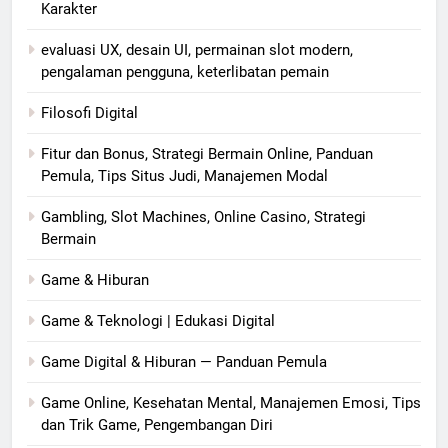
Karakter
evaluasi UX, desain UI, permainan slot modern,
pengalaman pengguna, keterlibatan pemain
Filosofi Digital
Fitur dan Bonus, Strategi Bermain Online, Panduan
Pemula, Tips Situs Judi, Manajemen Modal
Gambling, Slot Machines, Online Casino, Strategi
Bermain
Game & Hiburan
Game & Teknologi | Edukasi Digital
Game Digital & Hiburan — Panduan Pemula
Game Online, Kesehatan Mental, Manajemen Emosi, Tips
dan Trik Game, Pengembangan Diri