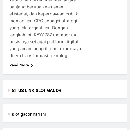
panjang berupa keamanan,
efisiensi, dan kepercayaan publik
menjadikan GRC sebagai strategi
yang tak tergantikan.Dengan
langkah ini, KAYA787 memperkuat
posisinya sebagai platform digital
yang aman, adaptif, dan terpercaya
di era transformasi teknologi.
Read More
SITUS LINK SLOT GACOR
slot gacor hari ini