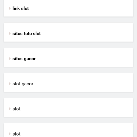
link slot
situs toto slot
situs gacor
slot gacor
slot
slot