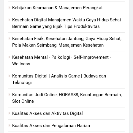
Kebijakan Keamanan & Manajemen Perangkat
Kesehatan Digital Manajemen Waktu Gaya Hidup Sehat
Bermain Game yang Bijak Tips Produktivitas
Kesehatan Fisik, Kesehatan Jantung, Gaya Hidup Sehat,
Pola Makan Seimbang, Manajemen Kesehatan
Kesehatan Mental · Psikologi · Self-Improvement ·
Wellness
Komunitas Digital | Analisis Game | Budaya dan
Teknologi
Komunitas Judi Online, HORAS88, Keuntungan Bermain,
Slot Online
Kualitas Akses dan Aktivitas Digital
Kualitas Akses dan Pengalaman Harian