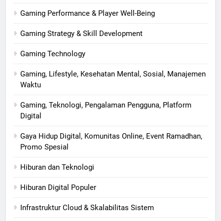
Gaming Performance & Player Well-Being
Gaming Strategy & Skill Development
Gaming Technology
Gaming, Lifestyle, Kesehatan Mental, Sosial, Manajemen
Waktu
Gaming, Teknologi, Pengalaman Pengguna, Platform
Digital
Gaya Hidup Digital, Komunitas Online, Event Ramadhan,
Promo Spesial
Hiburan dan Teknologi
Hiburan Digital Populer
Infrastruktur Cloud & Skalabilitas Sistem