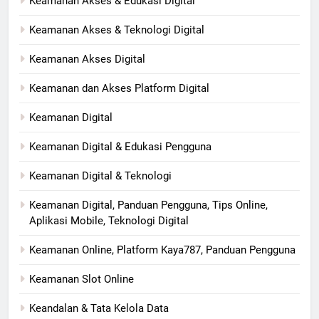
Keamanan Akses & Edukasi Digital
Keamanan Akses & Teknologi Digital
Keamanan Akses Digital
Keamanan dan Akses Platform Digital
Keamanan Digital
Keamanan Digital & Edukasi Pengguna
Keamanan Digital & Teknologi
Keamanan Digital, Panduan Pengguna, Tips Online,
Aplikasi Mobile, Teknologi Digital
Keamanan Online, Platform Kaya787, Panduan Pengguna
Keamanan Slot Online
Keandalan & Tata Kelola Data