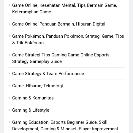
Game Online, Kesehatan Mental, Tips Bermain Game,
Keterampilan Game
Game Online, Panduan Bermain, Hiburan Digital
Game Pokémon, Panduan Pokémon, Strategi Game, Tips
& Trik Pokémon
Game Strategi Tips Gaming Game Online Esports
Strategy Gameplay Guide
Game Strategy & Team Performance
Game, Hiburan, Teknologi
Gaming & Komunitas
Gaming & Lifestyle
Gaming Education, Esports Beginner Guide, Skill
Development, Gaming & Mindset, Player Improvement