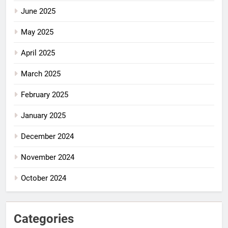
June 2025
May 2025
April 2025
March 2025
February 2025
January 2025
December 2024
November 2024
October 2024
Categories