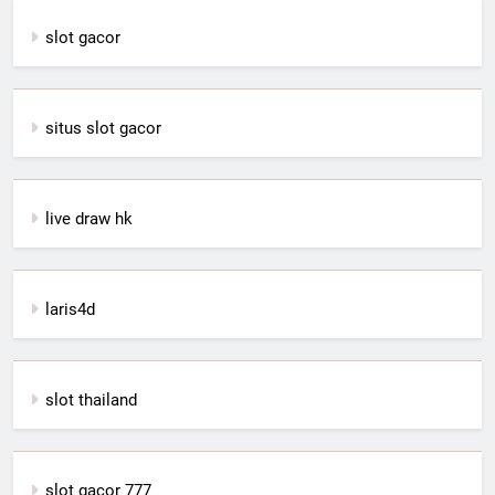
slot gacor
situs slot gacor
live draw hk
laris4d
slot thailand
slot gacor 777