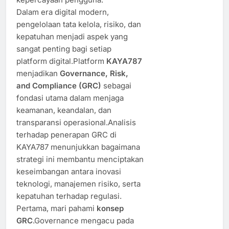
Dalam era digital modern,
pengelolaan tata kelola, risiko, dan
kepatuhan menjadi aspek yang
sangat penting bagi setiap
platform digital.Platform
KAYA787
menjadikan
Governance, Risk,
and Compliance (GRC)
sebagai
fondasi utama dalam menjaga
keamanan, keandalan, dan
transparansi operasional.Analisis
terhadap penerapan GRC di
KAYA787 menunjukkan bagaimana
strategi ini membantu menciptakan
keseimbangan antara inovasi
teknologi, manajemen risiko, serta
kepatuhan terhadap regulasi.
Pertama, mari pahami
konsep
GRC
.Governance mengacu pada