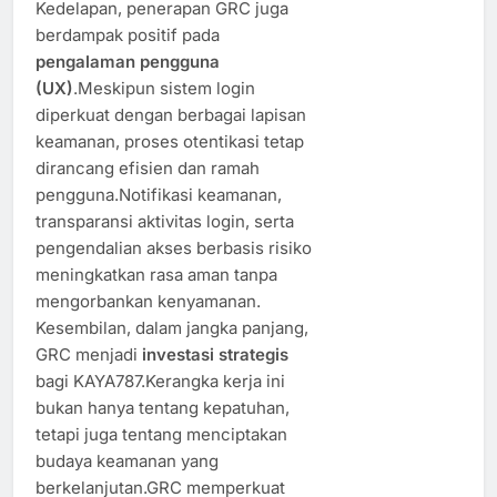
Kedelapan, penerapan GRC juga
berdampak positif pada
pengalaman pengguna
(UX)
.Meskipun sistem login
diperkuat dengan berbagai lapisan
keamanan, proses otentikasi tetap
dirancang efisien dan ramah
pengguna.Notifikasi keamanan,
transparansi aktivitas login, serta
pengendalian akses berbasis risiko
meningkatkan rasa aman tanpa
mengorbankan kenyamanan.
Kesembilan, dalam jangka panjang,
GRC menjadi
investasi strategis
bagi KAYA787.Kerangka kerja ini
bukan hanya tentang kepatuhan,
tetapi juga tentang menciptakan
budaya keamanan yang
berkelanjutan.GRC memperkuat