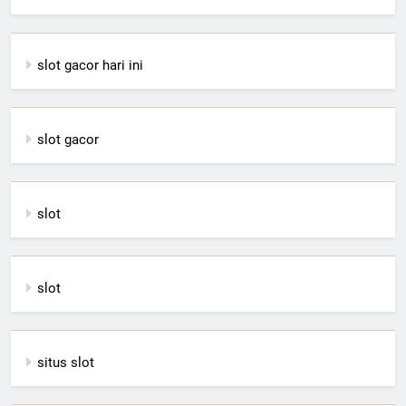
slot gacor hari ini
slot gacor
slot
slot
situs slot