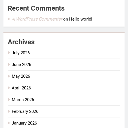
Recent Comments
A WordPress Commenter
on
Hello world!
Archives
July 2026
June 2026
May 2026
April 2026
March 2026
February 2026
January 2026