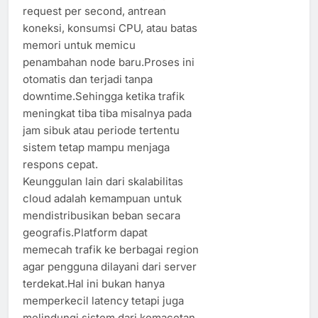
request per second, antrean
koneksi, konsumsi CPU, atau batas
memori untuk memicu
penambahan node baru.Proses ini
otomatis dan terjadi tanpa
downtime.Sehingga ketika trafik
meningkat tiba tiba misalnya pada
jam sibuk atau periode tertentu
sistem tetap mampu menjaga
respons cepat.
Keunggulan lain dari skalabilitas
cloud adalah kemampuan untuk
mendistribusikan beban secara
geografis.Platform dapat
memecah trafik ke berbagai region
agar pengguna dilayani dari server
terdekat.Hal ini bukan hanya
memperkecil latency tetapi juga
melindungi sistem dari kemacetan