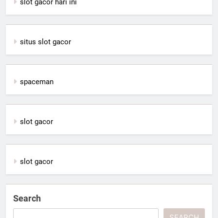
slot gacor hari ini
situs slot gacor
spaceman
slot gacor
slot gacor
Search
SEARCH