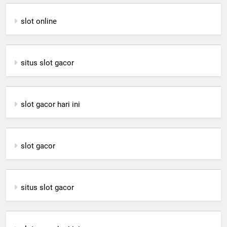
slot online
situs slot gacor
slot gacor hari ini
slot gacor
situs slot gacor