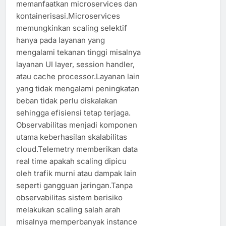
memanfaatkan microservices dan
kontainerisasi.Microservices
memungkinkan scaling selektif
hanya pada layanan yang
mengalami tekanan tinggi misalnya
layanan UI layer, session handler,
atau cache processor.Layanan lain
yang tidak mengalami peningkatan
beban tidak perlu diskalakan
sehingga efisiensi tetap terjaga.
Observabilitas menjadi komponen
utama keberhasilan skalabilitas
cloud.Telemetry memberikan data
real time apakah scaling dipicu
oleh trafik murni atau dampak lain
seperti gangguan jaringan.Tanpa
observabilitas sistem berisiko
melakukan scaling salah arah
misalnya memperbanyak instance