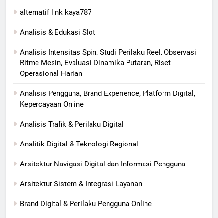
alternatif link kaya787
Analisis & Edukasi Slot
Analisis Intensitas Spin, Studi Perilaku Reel, Observasi
Ritme Mesin, Evaluasi Dinamika Putaran, Riset
Operasional Harian
Analisis Pengguna, Brand Experience, Platform Digital,
Kepercayaan Online
Analisis Trafik & Perilaku Digital
Analitik Digital & Teknologi Regional
Arsitektur Navigasi Digital dan Informasi Pengguna
Arsitektur Sistem & Integrasi Layanan
Brand Digital & Perilaku Pengguna Online