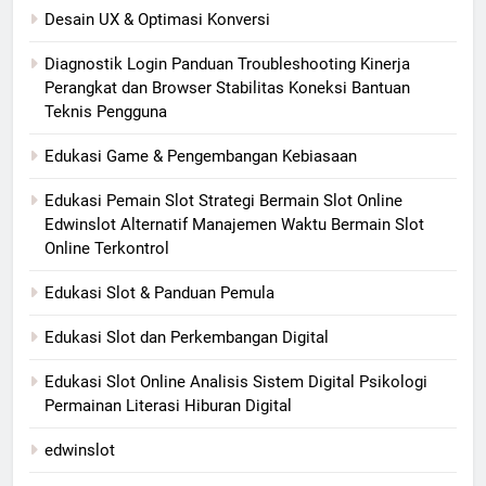
Desain UX & Optimasi Konversi
Diagnostik Login Panduan Troubleshooting Kinerja
Perangkat dan Browser Stabilitas Koneksi Bantuan
Teknis Pengguna
Edukasi Game & Pengembangan Kebiasaan
Edukasi Pemain Slot Strategi Bermain Slot Online
Edwinslot Alternatif Manajemen Waktu Bermain Slot
Online Terkontrol
Edukasi Slot & Panduan Pemula
Edukasi Slot dan Perkembangan Digital
Edukasi Slot Online Analisis Sistem Digital Psikologi
Permainan Literasi Hiburan Digital
edwinslot