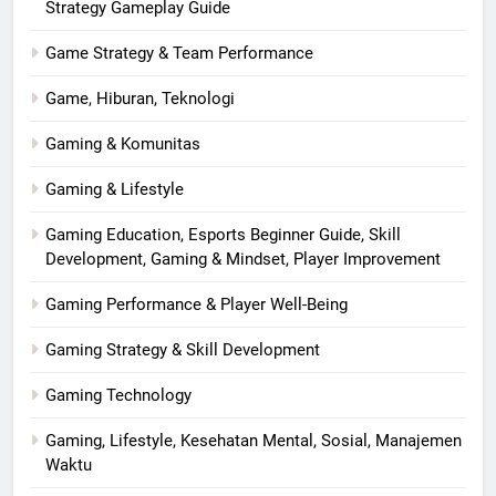
Strategy Gameplay Guide
Game Strategy & Team Performance
Game, Hiburan, Teknologi
Gaming & Komunitas
Gaming & Lifestyle
Gaming Education, Esports Beginner Guide, Skill
Development, Gaming & Mindset, Player Improvement
Gaming Performance & Player Well-Being
Gaming Strategy & Skill Development
Gaming Technology
Gaming, Lifestyle, Kesehatan Mental, Sosial, Manajemen
Waktu