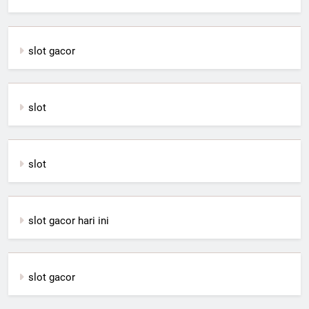
slot gacor
slot
slot
slot gacor hari ini
slot gacor