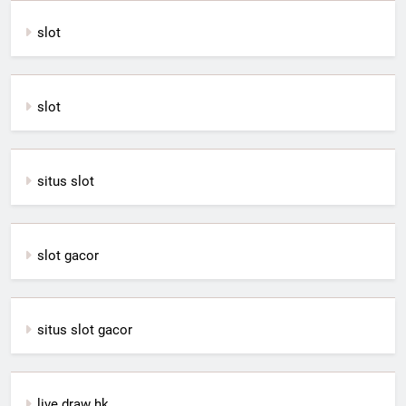
slot
slot
situs slot
slot gacor
situs slot gacor
live draw hk