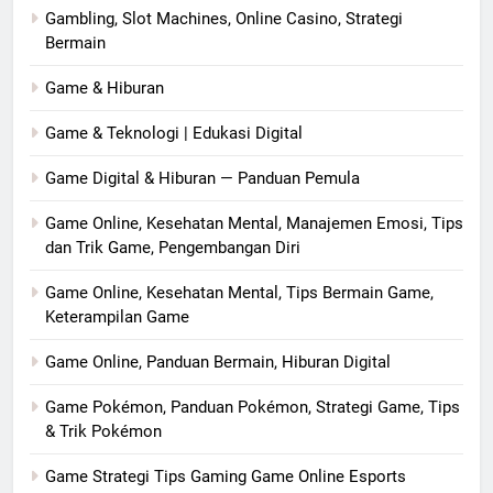
Gambling, Slot Machines, Online Casino, Strategi
Bermain
Game & Hiburan
Game & Teknologi | Edukasi Digital
Game Digital & Hiburan — Panduan Pemula
Game Online, Kesehatan Mental, Manajemen Emosi, Tips
dan Trik Game, Pengembangan Diri
Game Online, Kesehatan Mental, Tips Bermain Game,
Keterampilan Game
Game Online, Panduan Bermain, Hiburan Digital
Game Pokémon, Panduan Pokémon, Strategi Game, Tips
& Trik Pokémon
Game Strategi Tips Gaming Game Online Esports