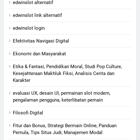
edwinslot alternatif
edwinslot link alternatif
edwinslot login
Efektivitas Navigasi Digital
Ekonomi dan Masyarakat
Etika & Fantasi, Pendidikan Moral, Studi Pop Culture,
Kesejahteraan Makhluk Fiksi, Analisis Cerita dan
Karakter
evaluasi UX, desain UI, permainan slot modern,
pengalaman pengguna, keterlibatan pemain
Filosofi Digital
Fitur dan Bonus, Strategi Bermain Online, Panduan
Pemula, Tips Situs Judi, Manajemen Modal