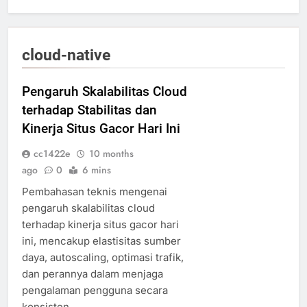
cloud-native
Pengaruh Skalabilitas Cloud
terhadap Stabilitas dan
Kinerja Situs Gacor Hari Ini
cc1422e
10 months
ago
0
6 mins
Pembahasan teknis mengenai
pengaruh skalabilitas cloud
terhadap kinerja situs gacor hari
ini, mencakup elastisitas sumber
daya, autoscaling, optimasi trafik,
dan perannya dalam menjaga
pengalaman pengguna secara
konsisten.