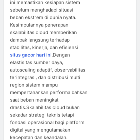
ini memastikan kesiapan sistem
sebelum menghadapi situasi
beban ekstrem di dunia nyata.
Kesimpulannya penerapan
skalabilitas cloud memberikan
dampak langsung terhadap
stabilitas, kinerja, dan efisiensi
situs gacor hari ini
.Dengan
elastisitas sumber daya,
autoscaling adaptif, observabilitas
terintegrasi, dan distribusi multi
region sistem mampu
mempertahankan performa bahkan
saat beban meningkat
drastis.Skalabilitas cloud bukan
sekadar strategi teknis tetapi
fondasi operasional bagi platform
digital yang mengutamakan
kecepatan dan keandalan.