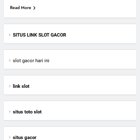
Read More
SITUS LINK SLOT GACOR
slot gacor hari ini
link slot
situs toto slot
situs gacor