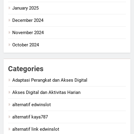
January 2025
December 2024
November 2024
October 2024
Categories
Adaptasi Perangkat dan Akses Digital
Akses Digital dan Aktivitas Harian
alternatif edwinslot
alternatif kaya787
alternatif link edwinslot