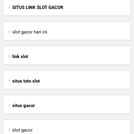
SITUS LINK SLOT GACOR
slot gacor hari ini
link slot
situs toto slot
situs gacor
slot gacor