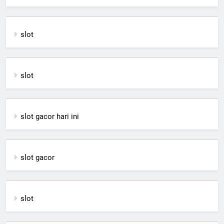
slot
slot
slot gacor hari ini
slot gacor
slot