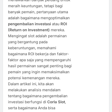
meraih keuntungan, tetapi bagi
banyak pemain, pertanyaan utama
adalah bagaimana mengoptimalkan
pengembalian investasi
atau
ROI
(Return on Investment)
mereka.
Mengingat slot adalah permainan
yang bergantung pada
keberuntungan, memahami
bagaimana ROI bekerja dan faktor-
faktor apa saja yang mempengaruhi
hasil permainan sangat penting bagi
pemain yang ingin memaksimalkan
potensi kemenangan mereka.
Dalam artikel ini, kita akan
melakukan analisis mendalam
tentang bagaimana pengembalian
investasi berfungsi di
Corla Slot
,
serta bagaimana Anda bisa