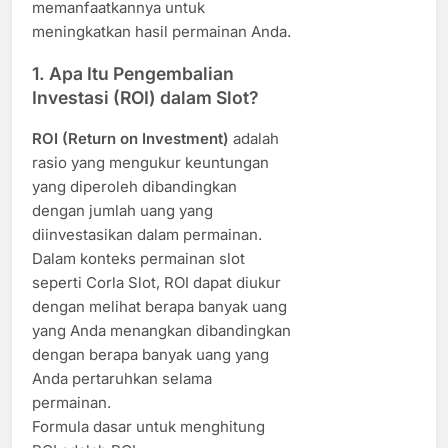
memanfaatkannya untuk
meningkatkan hasil permainan Anda.
1.
Apa Itu Pengembalian
Investasi (ROI) dalam Slot?
ROI (Return on Investment)
adalah
rasio yang mengukur keuntungan
yang diperoleh dibandingkan
dengan jumlah uang yang
diinvestasikan dalam permainan.
Dalam konteks permainan slot
seperti Corla Slot, ROI dapat diukur
dengan melihat berapa banyak uang
yang Anda menangkan dibandingkan
dengan berapa banyak uang yang
Anda pertaruhkan selama
permainan.
Formula dasar untuk menghitung