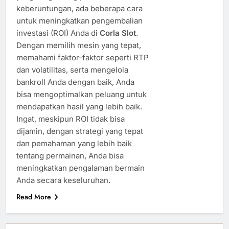
keberuntungan, ada beberapa cara
untuk meningkatkan pengembalian
investasi (ROI) Anda di
Corla Slot
.
Dengan memilih mesin yang tepat,
memahami faktor-faktor seperti RTP
dan volatilitas, serta mengelola
bankroll Anda dengan baik, Anda
bisa mengoptimalkan peluang untuk
mendapatkan hasil yang lebih baik.
Ingat, meskipun ROI tidak bisa
dijamin, dengan strategi yang tepat
dan pemahaman yang lebih baik
tentang permainan, Anda bisa
meningkatkan pengalaman bermain
Anda secara keseluruhan.
Read More