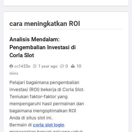
cara meningkatkan ROI
Analisis Mendalam:
Pengembalian Investasi di
Corla Slot
cc1422e
1 year ago
0
10
mins
Pelajari bagaimana pengembalian
investasi (ROI) bekerja di Corla Slot.
Temukan faktor-faktor yang
mempengaruhi hasil permainan dan
bagaimana mengoptimalkan ROI
Anda di situs slot ini.
Bermain di
corla slot login
menawarkan banyak peluang untuk