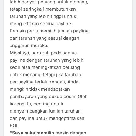
lebih banyak peluang untuk menang,
tetapi seringkali membutuhkan
taruhan yang lebih tinggi untuk
mengaktifkan semua payline.
Pemain perlu memilih jumlah payline
dan taruhan yang sesuai dengan
anggaran mereka.
Misalnya, bertaruh pada semua
payline dengan taruhan yang lebih
kecil bisa meningkatkan peluang
untuk menang, tetapi jika taruhan
per payline terlalu rendah, Anda
mungkin tidak mendapatkan
pembayaran yang cukup besar. Oleh
karena itu, penting untuk
menyeimbangkan jumlah taruhan
dan payline untuk mengoptimalkan
ROI.
“Saya suka memilih mesin dengan