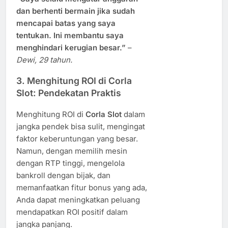
dan berhenti bermain jika sudah
mencapai batas yang saya
tentukan. Ini membantu saya
menghindari kerugian besar.”
–
Dewi, 29 tahun.
3.
Menghitung ROI di Corla
Slot: Pendekatan Praktis
Menghitung ROI di
Corla Slot
dalam
jangka pendek bisa sulit, mengingat
faktor keberuntungan yang besar.
Namun, dengan memilih mesin
dengan RTP tinggi, mengelola
bankroll dengan bijak, dan
memanfaatkan fitur bonus yang ada,
Anda dapat meningkatkan peluang
mendapatkan ROI positif dalam
jangka panjang.