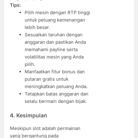
Tips:
Pilih mesin dengan RTP tinggi
untuk peluang kemenangan
lebih besar.
Sesuaikan taruhan dengan
anggaran dan pastikan Anda
memahami payline serta
volatilitas mesin yang Anda
pilih.
Manfaatkan fitur bonus dan
putaran gratis untuk
meningkatkan peluang Anda.
Tetapkan batas anggaran dan
selalu bermain dengan bijak.
4.
Kesimpulan
Meskipun slot adalah permainan
yang bergantung pada