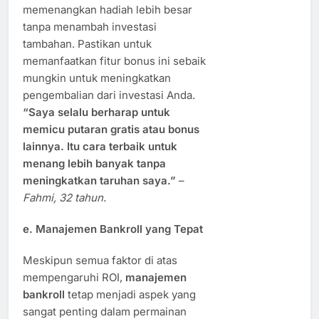
memenangkan hadiah lebih besar
tanpa menambah investasi
tambahan. Pastikan untuk
memanfaatkan fitur bonus ini sebaik
mungkin untuk meningkatkan
pengembalian dari investasi Anda.
“Saya selalu berharap untuk
memicu putaran gratis atau bonus
lainnya. Itu cara terbaik untuk
menang lebih banyak tanpa
meningkatkan taruhan saya.”
–
Fahmi, 32 tahun.
e.
Manajemen Bankroll yang Tepat
Meskipun semua faktor di atas
mempengaruhi ROI,
manajemen
bankroll
tetap menjadi aspek yang
sangat penting dalam permainan