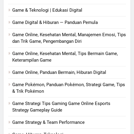
Game & Teknologi | Edukasi Digital
Game Digital & Hiburan — Panduan Pemula
Game Online, Kesehatan Mental, Manajemen Emosi, Tips
dan Trik Game, Pengembangan Diri
Game Online, Kesehatan Mental, Tips Bermain Game,
Keterampilan Game
Game Online, Panduan Bermain, Hiburan Digital
Game Pokémon, Panduan Pokémon, Strategi Game, Tips
& Trik Pokémon
Game Strategi Tips Gaming Game Online Esports
Strategy Gameplay Guide
Game Strategy & Team Performance