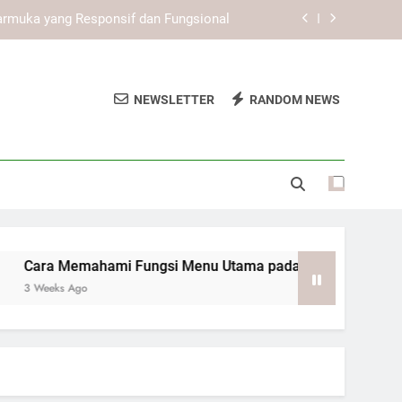
rmuka yang Responsif dan Fungsional
i Menu Utama pada Platform KAYA787
 untuk Mempermudah Akses Informasi
NEWSLETTER
RANDOM NEWS
ponsif untuk Aktivitas Digital Harian
w. Solusi Hukum Untuk Kebutuhan Anda.
rmuka yang Responsif dan Fungsional
i Menu Utama pada Platform KAYA787
 untuk Mempermudah Akses Informasi
mahami Fungsi Menu Utama pada Platform KAYA787
K
go
4