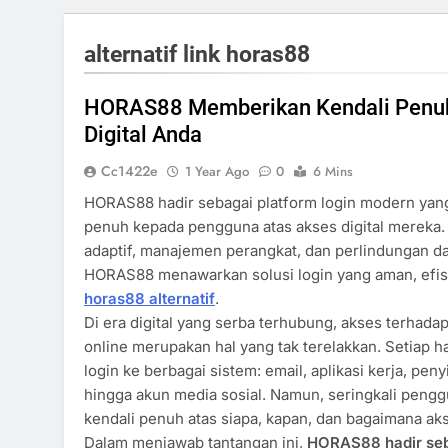
alternatif link horas88
HORAS88 Memberikan Kendali Penu
Digital Anda
Cc1422e
1 Year Ago
0
6 Mins
HORAS88 hadir sebagai platform login modern yan
penuh kepada pengguna atas akses digital mereka.
adaptif, manajemen perangkat, dan perlindungan d
HORAS88 menawarkan solusi login yang aman, efisi
horas88 alternatif
.
Di era digital yang serba terhubung, akses terhada
online merupakan hal yang tak terelakkan. Setiap ha
login ke berbagai sistem: email, aplikasi kerja, pe
hingga akun media sosial. Namun, seringkali pengg
kendali penuh atas siapa, kapan, dan bagaimana aks
Dalam menjawab tantangan ini,
HORAS88 hadir seba