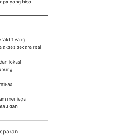
apa yang bisa
raktif
yang
akses secara real-
dan lokasi
hubung
n
tikasi
alam menjaga
ntau dan
nsparan