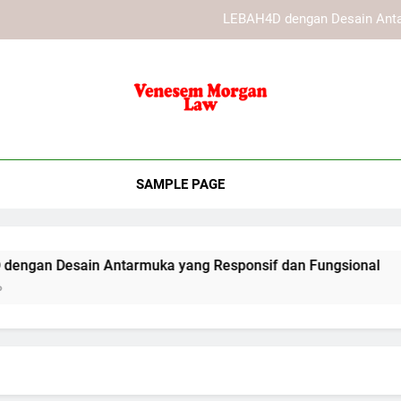
LEBAH4D dengan Desain Anta
Cara Memahami Fungs
KAYA787 dengan Navigasi Ringkas
esem Morgan Law
EDWINSLOT dengan Teknologi Res
Layanan Konsultasi Hukum Profesional Di Venesem Morgan La
LEBAH4D dengan Desain Anta
SAMPLE PAGE
Cara Memahami Fungs
KAYA787 dengan Navigasi Ringkas
in Antarmuka yang Responsif dan Fungsional
Cara Me
3 Weeks A