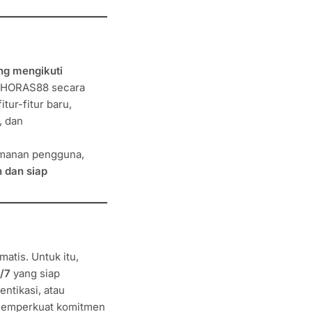
ng mengikuti
HORAS88 secara
tur-fitur baru,
, dan
amanan pengguna,
n dan siap
atis. Untuk itu,
/7
yang siap
ntikasi, atau
i memperkuat komitmen