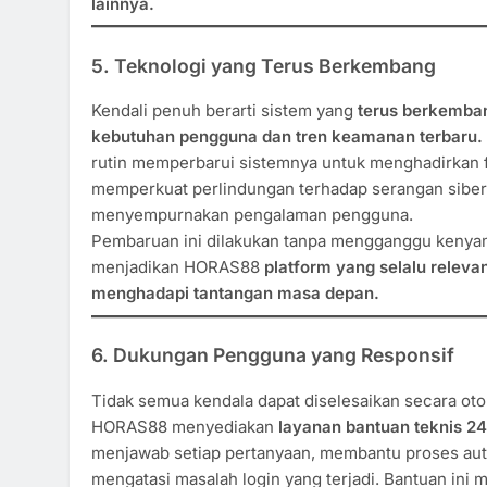
lainnya.
5. Teknologi yang Terus Berkembang
Kendali penuh berarti sistem yang
terus berkemba
kebutuhan pengguna dan tren keamanan terbaru.
rutin memperbarui sistemnya untuk menghadirkan fi
memperkuat perlindungan terhadap serangan siber
menyempurnakan pengalaman pengguna.
Pembaruan ini dilakukan tanpa mengganggu keny
menjadikan HORAS88
platform yang selalu releva
menghadapi tantangan masa depan.
6. Dukungan Pengguna yang Responsif
Tidak semua kendala dapat diselesaikan secara otom
HORAS88 menyediakan
layanan bantuan teknis 24
menjawab setiap pertanyaan, membantu proses aute
mengatasi masalah login yang terjadi. Bantuan in