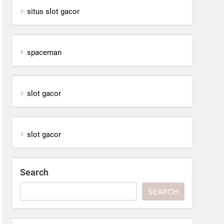
situs slot gacor
spaceman
slot gacor
slot gacor
Search
SEARCH