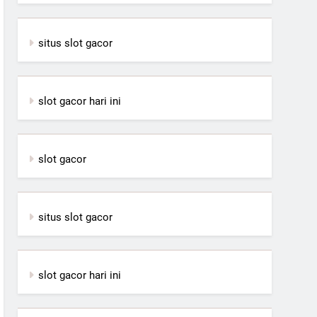
situs slot gacor
slot gacor hari ini
slot gacor
situs slot gacor
slot gacor hari ini