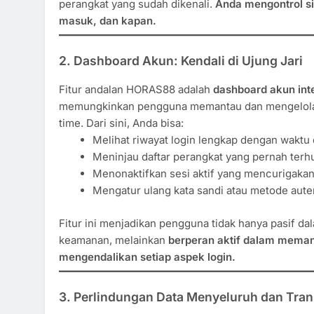
perangkat yang sudah dikenali.
Anda mengontrol si
masuk, dan kapan.
2. Dashboard Akun: Kendali di Ujung Jari
Fitur andalan HORAS88 adalah
dashboard akun inte
memungkinkan pengguna memantau dan mengelola 
time. Dari sini, Anda bisa:
Melihat riwayat login lengkap dengan waktu 
Meninjau daftar perangkat yang pernah ter
Menonaktifkan sesi aktif yang mencurigaka
Mengatur ulang kata sandi atau metode auten
Fitur ini menjadikan pengguna tidak hanya pasif d
keamanan, melainkan
berperan aktif dalam mema
mengendalikan setiap aspek login.
3. Perlindungan Data Menyeluruh dan Tra