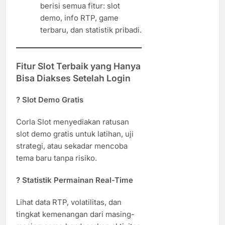
berisi semua fitur: slot
demo, info RTP, game
terbaru, dan statistik pribadi.
Fitur Slot Terbaik yang Hanya
Bisa Diakses Setelah Login
?
Slot Demo Gratis
Corla Slot menyediakan ratusan
slot demo gratis untuk latihan, uji
strategi, atau sekadar mencoba
tema baru tanpa risiko.
?
Statistik Permainan Real-Time
Lihat data RTP, volatilitas, dan
tingkat kemenangan dari masing-