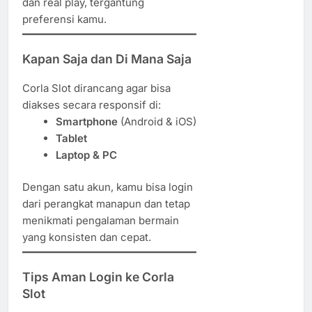
dan real play, tergantung
preferensi kamu.
Kapan Saja dan Di Mana Saja
Corla Slot dirancang agar bisa
diakses secara responsif di:
Smartphone
(Android & iOS)
Tablet
Laptop & PC
Dengan satu akun, kamu bisa login
dari perangkat manapun dan tetap
menikmati pengalaman bermain
yang konsisten dan cepat.
Tips Aman Login ke Corla
Slot