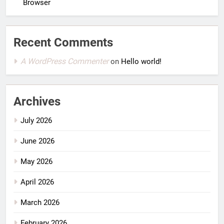
Browser
Recent Comments
A WordPress Commenter
on
Hello world!
Archives
July 2026
June 2026
May 2026
April 2026
March 2026
February 2026