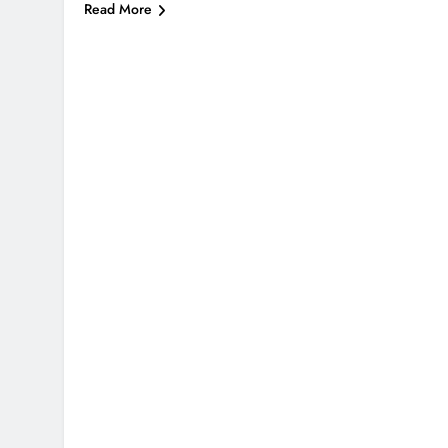
Read More