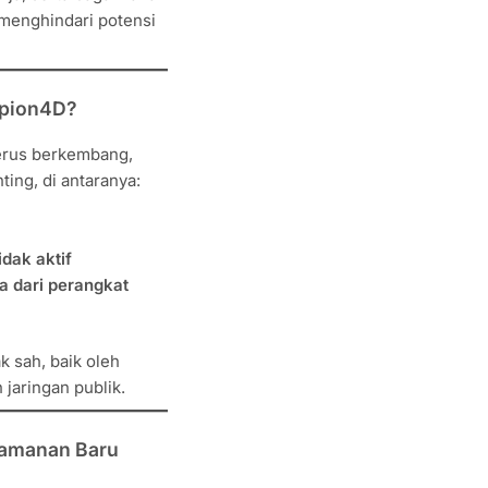
menghindari potensi
mpion4D?
erus berkembang,
ng, di antaranya:
idak aktif
a dari perangkat
k sah, baik oleh
aringan publik.
eamanan Baru