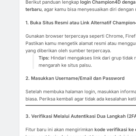
Berikut panduan lengkap
login Champion4D denga
terbaru
, agar kamu bisa menyesuaikan diri dengan
1. Buka Situs Resmi atau Link Alternatif Champio
Gunakan browser terpercaya seperti Chrome, Firefo
Pastikan kamu mengetik alamat resmi atau mengguna
yang diberikan oleh sumber terpercaya.
Tips:
Hindari mengakses link dari grup tidak 
mengarah ke situs palsu.
2. Masukkan Username/Email dan Password
Setelah membuka halaman login, masukkan informa
biasa. Periksa kembali agar tidak ada kesalahan keti
3. Verifikasi Melalui Autentikasi Dua Langkah (2F
Fitur baru ini akan mengirimkan
kode verifikasi ke