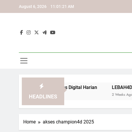
Skip
August 6, 2026
11:01:22 AM
to
content
Ven
Dapatkan 
if untuk Aktivitas Digital Harian
LEBAH4D dengan Desa
2 Weeks Ago
HEADLINES
Home
akses champion4d 2025