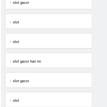
slot gacor
slot
slot
slot gacor hari ini
slot gacor
slot