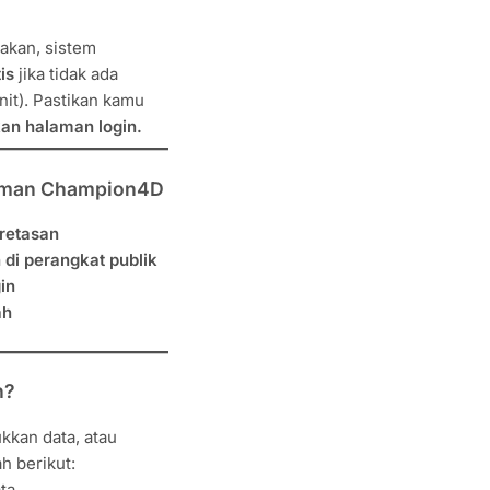
akan, sistem
is
jika tidak ada
nit). Pastikan kamu
an halaman login.
Aman Champion4D
retasan
di perangkat publik
in
ah
n?
kkan data, atau
h berikut:
ta