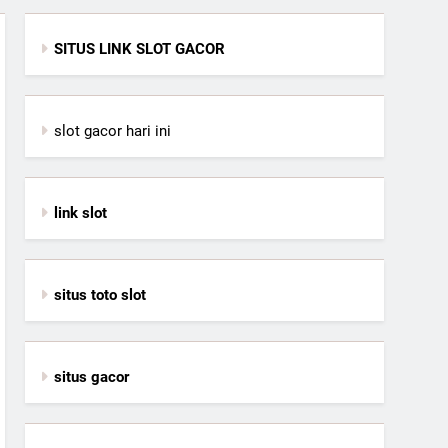
SITUS LINK SLOT GACOR
slot gacor hari ini
link slot
situs toto slot
situs gacor